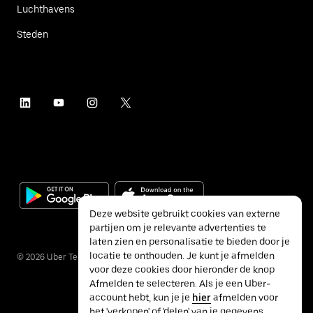
Luchthavens
Steden
Deze website gebruikt cookies van externe
partijen om je relevante advertenties te
laten zien en personalisatie te bieden door je
locatie te onthouden. Je kunt je afmelden
©
2026
Uber Technologies Inc.
voor deze cookies door hieronder de knop
Afmelden te selecteren. Als je een Uber-
account hebt, kun je je
hier
afmelden voor
het 'verkopen' of 'delen' van je gegevens.