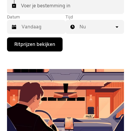
Voer je bestemming in
Datum
Tijd
Nu
Druk
Ritprijzen bekijken
op
de
pijl
omlaag
om
de
agenda
te
openen
en
een
datum
te
selecteren.
Druk
op
Escape