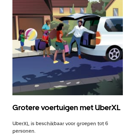
Grotere voertuigen met UberXL
Gro
UberXL is beschikbaar voor groepen tot 6
Wann
personen.
groe
opha