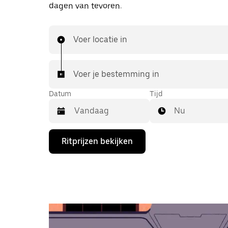
dagen van tevoren.
Voer locatie in
Voer je bestemming in
Datum
Tijd
Nu
Druk
Ritprijzen bekijken
op
de
pijl
omlaag
om
de
agenda
te
openen
en