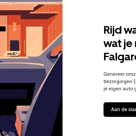
Rijd w
wat je
Falga
Genereer omze
bezorgingen (i
je eigen auto 
Aan de sla