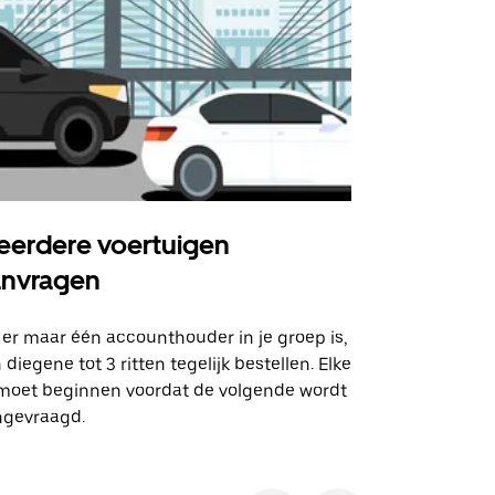
erdere voertuigen
Uber Shu
anvragen
Onze shuttle
geselecteer
 er maar één accounthouder in je groep is,
aangewezen 
 diegene tot 3 ritten tegelijk bestellen. Elke
 moet beginnen voordat de volgende wordt
Bekijk de be
ngevraagd.