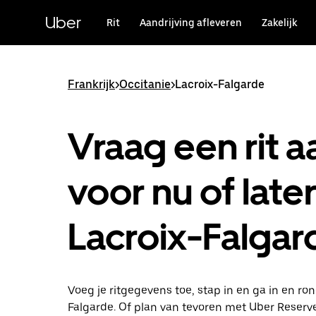
Doorgaan
naar
Uber
Rit
Aandrijving afleveren
Zakelijk
hoofdinhoud
Frankrijk
>
Occitanie
>
Lacroix-Falgarde
Vraag een rit a
voor nu of later
Lacroix-Falgar
Voeg je ritgegevens toe, stap in en ga in en ro
Falgarde. Of plan van tevoren met Uber Reserve