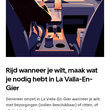
Druk
op
Escape
om
de
agenda
te
sluiten.
Rijd wanneer je wilt, maak wat
je nodig hebt in La Valla-En-
Gier
Genereer omzet in La Valla-En-Gier wanneer je wilt
met bezorgingen (indien beschikbaar) of ritten, of