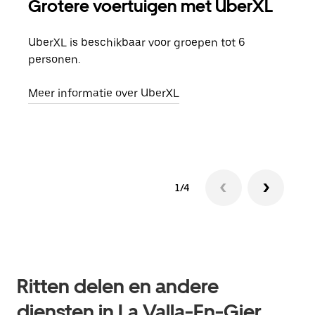
Grotere voertuigen met UberXL
Gro
UberXL is beschikbaar voor groepen tot 6
Wann
personen.
groe
opha
Meer informatie over UberXL
Lees
1/4
Ritten delen en andere
diensten in La Valla-En-Gier,