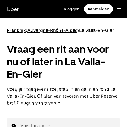
Doorgaan
naar
Uber
Inloggen
Aanmelden
hoofdinhoud
Frankrijk
>
Auvergne-Rhône-Alpes
>
La Valla-En-Gier
Vraag een rit aan voor
nu of later in La Valla-
En-Gier
Voeg je ritgegevens toe, stap in en ga in en rond La
Valla-En-Gier. Of plan van tevoren met Uber Reserve,
tot 90 dagen van tevoren.
Voer locatie in