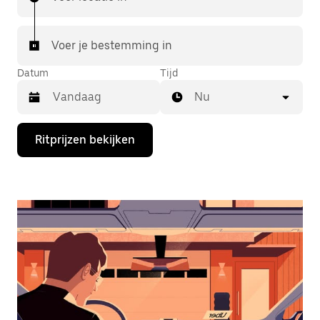
Voer je bestemming in
Datum
Tijd
Nu
Druk
Ritprijzen bekijken
op
de
pijl
omlaag
om
de
agenda
te
openen
en
een
datum
te
selecteren.