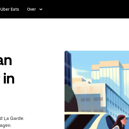
Uber Eats
Over
an
 in
nd La Garde.
dagen