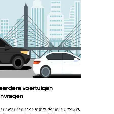
erdere voertuigen
Uber Shu
anvragen
Onze shuttle
geselecteer
 er maar één accounthouder in je groep is,
aangewezen 