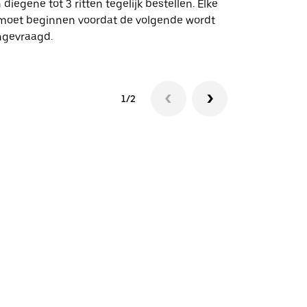
 diegene tot 3 ritten tegelijk bestellen. Elke
 moet beginnen voordat de volgende wordt
Bekijk de be
ngevraagd.
1/2