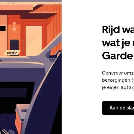
Rijd w
wat je
Garde
Genereer omze
bezorgingen (i
je eigen auto 
Aan de sla