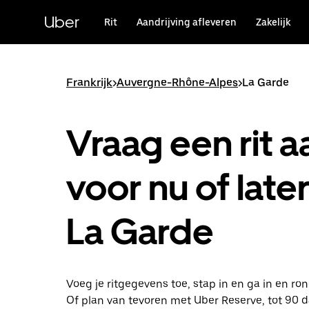
Doorgaan
naar
Uber
Rit
Aandrijving afleveren
Zakelijk
hoofdinhoud
Frankrijk
>
Auvergne-Rhône-Alpes
>
La Garde
Vraag een rit a
voor nu of later
La Garde
Voeg je ritgegevens toe, stap in en ga in en ro
Of plan van tevoren met Uber Reserve, tot 90 