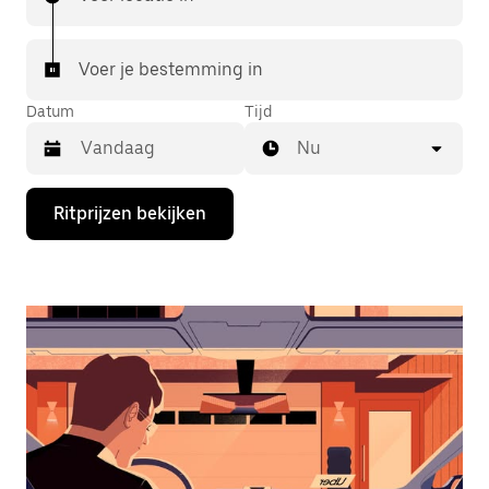
Voer je bestemming in
Datum
Tijd
Nu
Druk
Ritprijzen bekijken
op
de
pijl
omlaag
om
de
agenda
te
openen
en
een
datum
te
selecteren.