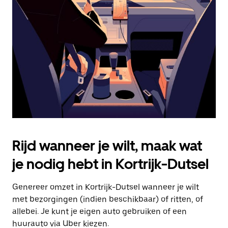
Druk
op
Escape
om
de
agenda
te
sluiten.
Rijd wanneer je wilt, maak wat
je nodig hebt in Kortrijk-Dutsel
Genereer omzet in Kortrijk-Dutsel wanneer je wilt
met bezorgingen (indien beschikbaar) of ritten, of
allebei. Je kunt je eigen auto gebruiken of een
huurauto via Uber kiezen.