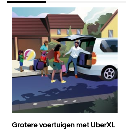
Grotere voertuigen met UberXL
Gro