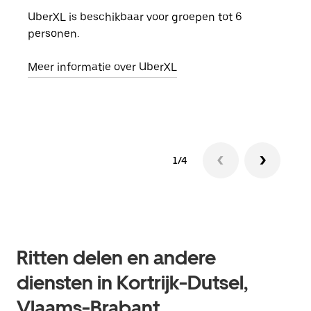
UberXL is beschikbaar voor groepen tot 6
Wann
personen.
groe
opha
Meer informatie over UberXL
Lees
1/4
Ritten delen en andere
diensten in Kortrijk-Dutsel,
Vlaams-Brabant