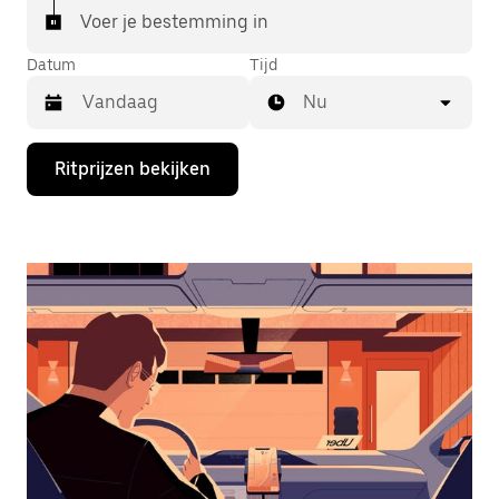
Voer je bestemming in
Datum
Tijd
Nu
Druk
Ritprijzen bekijken
op
de
pijl
omlaag
om
de
agenda
te
openen
en
een
datum
te
selecteren.
Druk
op
Escape