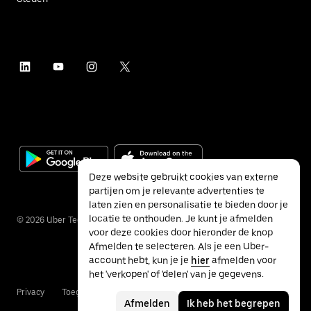
Deze website gebruikt cookies van externe
partijen om je relevante advertenties te
laten zien en personalisatie te bieden door je
locatie te onthouden. Je kunt je afmelden
©
2026
Uber Technologies Inc.
voor deze cookies door hieronder de knop
Afmelden te selecteren. Als je een Uber-
account hebt, kun je je
hier
afmelden voor
het 'verkopen' of 'delen' van je gegevens.
Privacy
Toegankelijkheid
Voorwaarden
Afmelden
Ik heb het begrepen