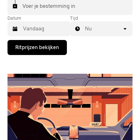
Voer je bestemming in
Datum
Tijd
Nu
Druk
Ritprijzen bekijken
op
de
pijl
omlaag
om
de
agenda
te
openen
en
een
datum
te
selecteren.
Druk
op
Escape