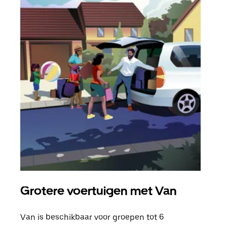
Grotere voertuigen met Van
Gro
Van is beschikbaar voor groepen tot 6
Wann