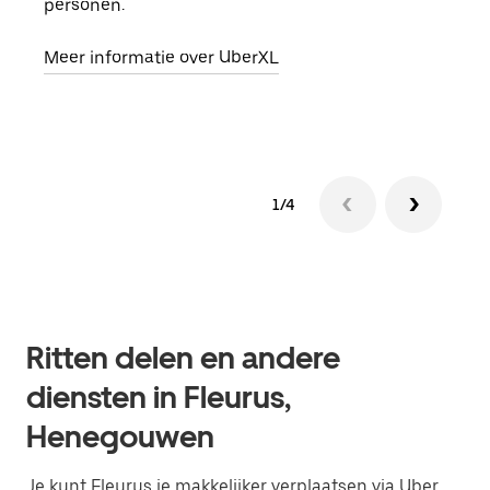
personen.
groe
opha
Meer informatie over UberXL
Lees
1/4
Ritten delen en andere
diensten in Fleurus,
Henegouwen
Je kunt Fleurus je makkelijker verplaatsen via Uber.