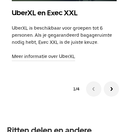
UberXL en Exec XXL
Gro
UberXL is beschikbaar voor groepen tot 6
Wann
personen. Als je gegarandeerd bagageruimte
groe
nodig hebt, Exec XXL is de juiste keuze.
opha
Meer informatie over UberXL
Lees
1/4
Ritten delen en andere