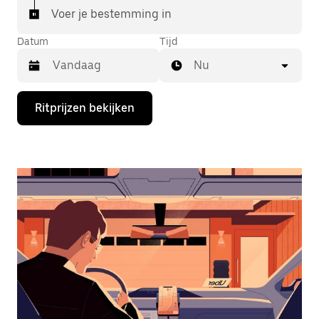
Voer je bestemming in
Datum
Tijd
Nu
Druk
Ritprijzen bekijken
op
de
pijl
omlaag
om
de
agenda
te
openen
en
een
datum
te
selecteren.
Druk
op
Escape