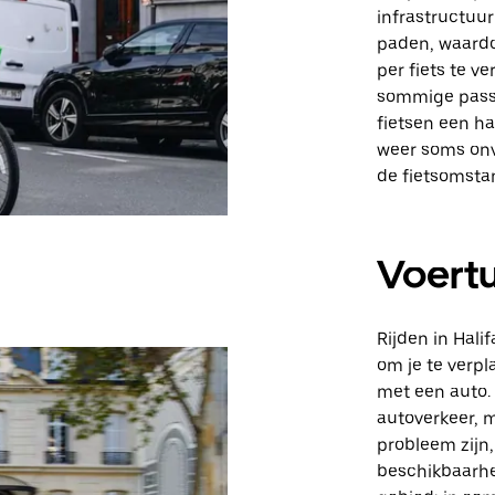
infrastructuur
paden, waardo
per fiets te v
sommige passa
fietsen een ha
weer soms onvo
de fietsomsta
Voert
Rijden in Hali
om je te verpl
met een auto.
autoverkeer, 
probleem zijn,
beschikbaarhe