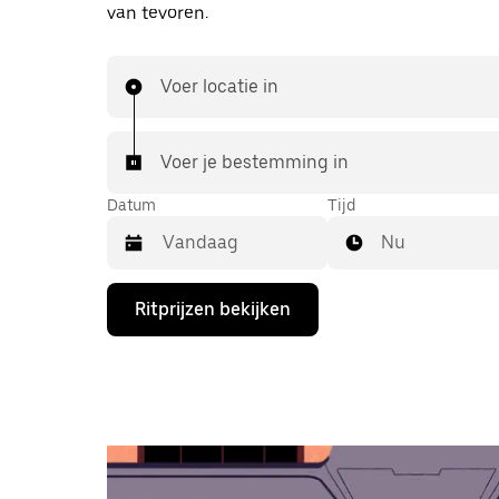
van tevoren.
Voer locatie in
Voer je bestemming in
Datum
Tijd
Nu
Druk
Ritprijzen bekijken
op
de
pijl
omlaag
om
de
agenda
te
openen
en