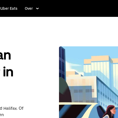
Uber Eats
Over
an
 in
d Halifax. Of
en