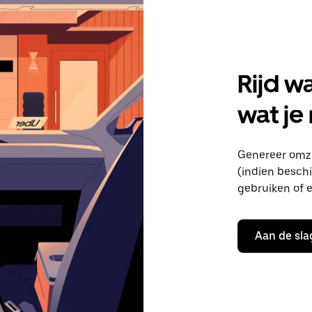
Rijd w
wat je
Genereer omze
(indien beschik
gebruiken of e
Aan de sla