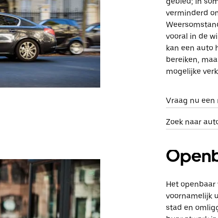
gebied; in so
verminderd om 
Weersomstand
vooral in de w
kan een auto 
bereiken, maa
mogelijke ver
Vraag nu een r
Zoek naar aut
Openb
Het openbaar v
voornamelijk u
stad en omlig