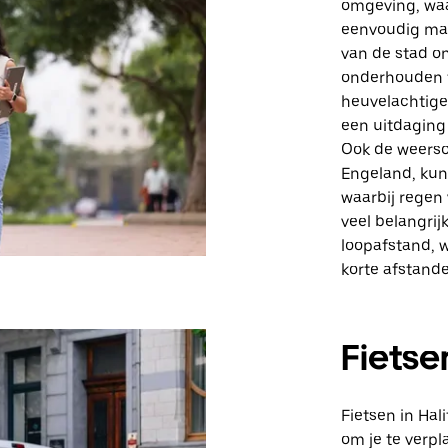
omgeving, waa
eenvoudig maa
van de stad o
onderhouden t
heuvelachtige
een uitdaging 
Ook de weerso
Engeland, kun
waarbij regen
veel belangri
loopafstand, w
korte afstande
Fietse
Fietsen in Hal
om je te verpl