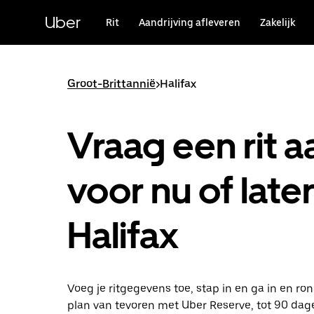
Doorgaan
naar
Uber
Rit
Aandrijving afleveren
Zakelijk
hoofdinhoud
Groot-Brittannië
>
Halifax
Vraag een rit a
voor nu of later
Halifax
Voeg je ritgegevens toe, stap in en ga in en ron
plan van tevoren met Uber Reserve, tot 90 dag