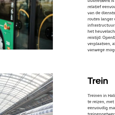
busnetwerk is
relatief eenvo
van de dienst
routes langer
infrastructuu
het heuvelach
reistijd. Open
verplaatsen, a
vanwege mogel
Trein
Treinen in Ha
te reizen, met
eenvoudig mak
treinennetwerk