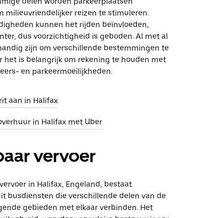
mmige delen worden parkeerplaatsen
milieuvriendelijker reizen te stimuleren.
igheden kunnen het rijden beïnvloeden,
inter, dus voorzichtigheid is geboden. Al met al
handig zijn om verschillende bestemmingen te
r het is belangrijk om rekening te houden met
keers- en parkeermoeilijkheden.
it aan in Halifax
overhuur in Halifax met Uber
aar vervoer
ervoer in Halifax, Engeland, bestaat
it busdiensten die verschillende delen van de
gende gebieden met elkaar verbinden. Het