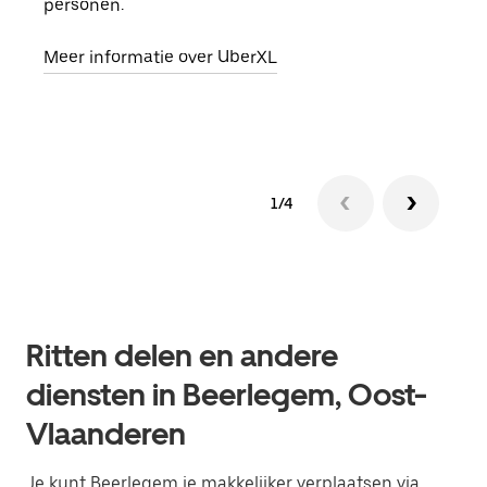
personen.
groe
opha
Meer informatie over UberXL
Lees
1/4
Ritten delen en andere
diensten in Beerlegem, Oost-
Vlaanderen
Je kunt Beerlegem je makkelijker verplaatsen via