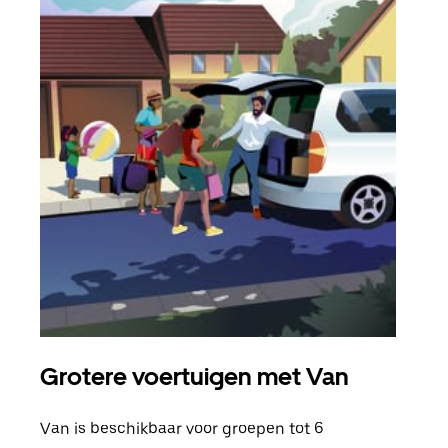
Grotere voertuigen met Van
Gro
Van is beschikbaar voor groepen tot 6
Wann