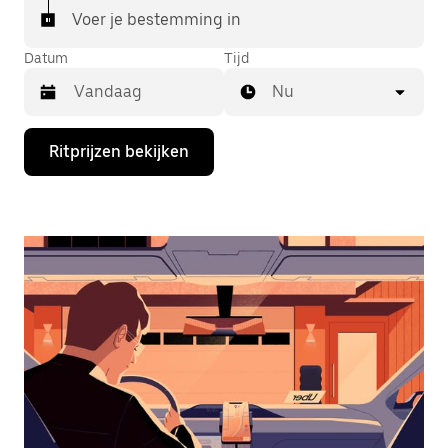
Voer je bestemming in
Datum
Tijd
Nu
Druk
Ritprijzen bekijken
op
de
pijl
omlaag
om
de
agenda
te
openen
en
een
datum
te
selecteren.
Druk
op
Escape