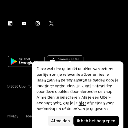
Deze website gebruikt cookies van externe
partijen om je relevante advertenties te
laten zien en personalisatie te bieden door je
locatie te onthouden. Je kunt je afmelden
©
2026
Uber Technologies Inc.
voor deze cookies door hieronder de knop
Afmelden te selecteren. Als je een Uber-
account hebt, kun je je
hier
afmelden voor
het 'verkopen' of 'delen' van je gegevens.
Privacy
Toegankelijkheid
Voorwaarden
Afmelden
Ik heb het begrepen