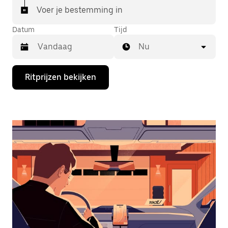
Voer je bestemming in
Datum
Tijd
Nu
Druk
Ritprijzen bekijken
op
de
pijl
omlaag
om
de
agenda
te
openen
en
een
datum
te
selecteren.
Druk
op
Escape