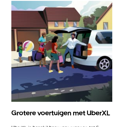
Grotere voertuigen met UberXL
Gro