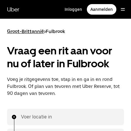
Doorgaan
naar
Uber
Inloggen
Aanmelden
hoofdinhoud
Groot-Brittannië
>
Fulbrook
Vraag een rit aan voor
nu of later in Fulbrook
Voeg je ritgegevens toe, stap in en ga in en rond
Fulbrook. Of plan van tevoren met Uber Reserve, tot
90 dagen van tevoren.
Voer locatie in