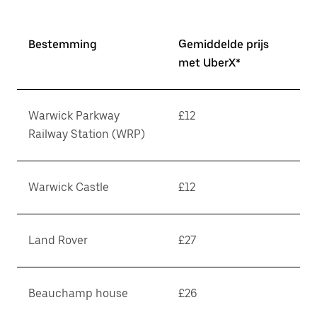
Bestemming
Gemiddelde prijs
met UberX*
Warwick Parkway
£12
Railway Station (WRP)
Warwick Castle
£12
Land Rover
£27
Beauchamp house
£26