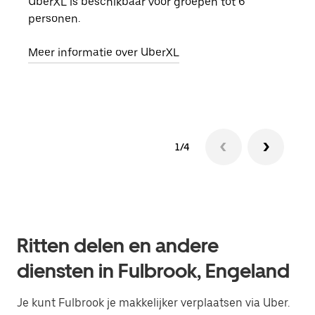
UberXL is beschikbaar voor groepen tot 6
Wann
personen.
groe
opha
Meer informatie over UberXL
Lees
1/4
Ritten delen en andere
diensten in Fulbrook, Engeland
Je kunt Fulbrook je makkelijker verplaatsen via Uber.