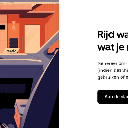
Rijd w
wat je
Genereer omze
(indien beschik
gebruiken of e
Aan de sla