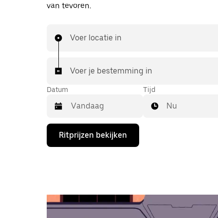
van tevoren.
Voer locatie in
Voer je bestemming in
Datum
Tijd
Nu
Druk
Ritprijzen bekijken
op
de
pijl
omlaag
om
de
agenda
te
openen
en