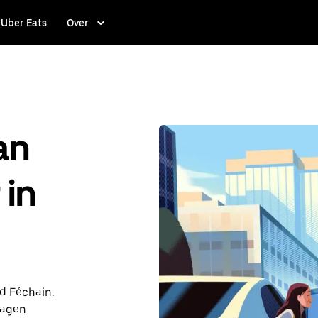
Uber Eats
Over
an
 in
nd Féchain.
dagen