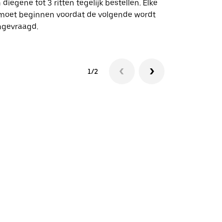
 diegene tot 3 ritten tegelijk bestellen. Elke
 moet beginnen voordat de volgende wordt
Bekijk de be
ngevraagd.
1/2