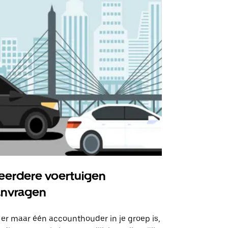
erdere voertuigen
Uber Shu
anvragen
Onze shuttle
geselecteer
 er maar één accounthouder in je groep is,
aangewezen 