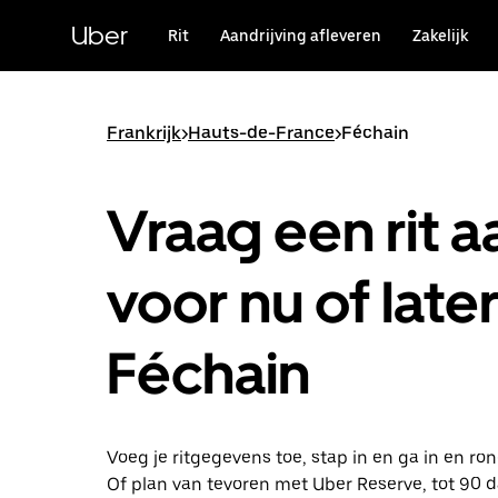
Doorgaan
naar
Uber
Rit
Aandrijving afleveren
Zakelijk
hoofdinhoud
Frankrijk
>
Hauts-de-France
>
Féchain
Vraag een rit a
voor nu of later
Féchain
Voeg je ritgegevens toe, stap in en ga in en ro
Of plan van tevoren met Uber Reserve, tot 90 