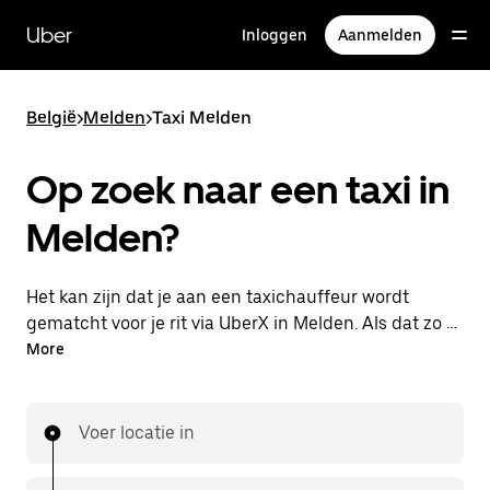
Doorgaan
naar
Uber
Inloggen
Aanmelden
hoofdinhoud
België
>
Melden
>
Taxi Melden
Op zoek naar een taxi in
Melden?
Het kan zijn dat je aan een taxichauffeur wordt
gematcht voor je rit via UberX in Melden. Als dat zo is,
profiteer je van dezelfde 24/7 beschikbaarheid en
More
betaalbare prijzen die je van UberX gewend bent,
maar ga je met een taxi naar je bestemming.
Voer locatie in