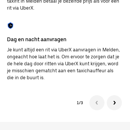
taxirit in Melden betaal je dezelfde prijs als voor een
om
rit via UberX.
de
agenda
te
sluiten.
Dag en nacht aanvragen
Ve
Je kunt altijd een rit via UberX aanvragen in Melden,
Ub
ongeacht hoe laat het is. Om ervoor te zorgen dat je
pa
de hele dag door ritten via UberX kunt krijgen, word
al
je misschien gematcht aan een taxichauffeur als
bi
die in de buurt is.
ku
1/3