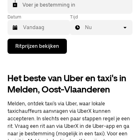
Voer je bestemming in
Datum
Tijd
Nu
Druk
Ritprijzen bekijken
op
de
pijl
omlaag
om
Het beste van Uber en taxi's in
de
agenda
Melden, Oost-Vlaanderen
te
openen
en
Melden, ontdek taxi's via Uber, waar lokale
een
datum
taxichauffeurs aanvragen via UberX kunnen
te
accepteren. In slechts een paar stappen regel je een
selecteren.
rit. Vraag een rit aan via UberX in de Uber-app en ga
Druk
op
naar je bestemming (mogelijk in een taxi). Voor een
Escape