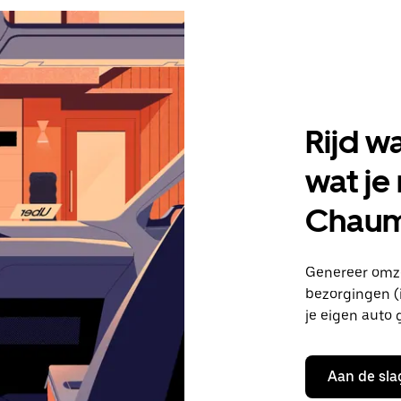
Rijd w
wat je
Chaum
Genereer omze
bezorgingen (i
je eigen auto 
Aan de sla