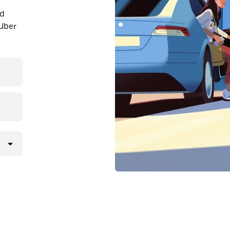
nd
Uber