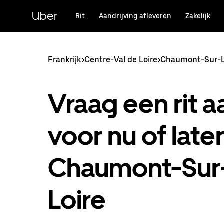
Doorgaan
naar
Uber
Rit
Aandrijving afleveren
Zakelijk
hoofdinhoud
Frankrijk
>
Centre-Val de Loire
>
Chaumont-Sur-L
Vraag een rit a
voor nu of later
Chaumont-Sur
Loire