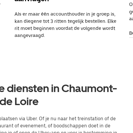
r
O
g
Als er maar één accounthouder in je groep is,
a
kan diegene tot 3 ritten tegelijk bestellen. Elke
rit moet beginnen voordat de volgende wordt
B
aangevraagd.
re diensten in Chaumont-
 de Loire
aatsen via Uber. Of je nu naar het treinstation of de
taurant of evenement, of boodschappen doet in de
line in of open de Uber-app en voer je bestemming in