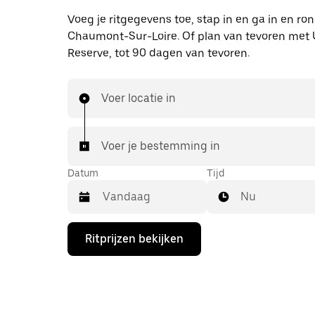
Voeg je ritgegevens toe, stap in en ga in en ro
Chaumont-Sur-Loire. Of plan van tevoren met 
Reserve, tot 90 dagen van tevoren.
Voer locatie in
Voer je bestemming in
Datum
Tijd
Nu
Druk
Ritprijzen bekijken
op
de
pijl
omlaag
om
de