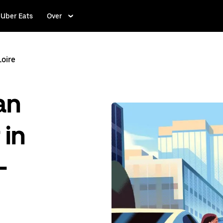
Uber Eats
Over
oire
an
 in
-