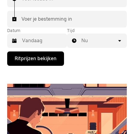
Voer je bestemming in
Datum
Tijd
Nu
Druk
Ritprijzen bekijken
op
de
pijl
omlaag
om
de
agenda
te
openen
en
een
datum
te
selecteren.