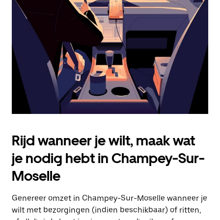
Druk
op
Escape
om
de
agenda
te
sluiten.
Rijd wanneer je wilt, maak wat
je nodig hebt in Champey-Sur-
Moselle
Genereer omzet in Champey-Sur-Moselle wanneer je
wilt met bezorgingen (indien beschikbaar) of ritten,