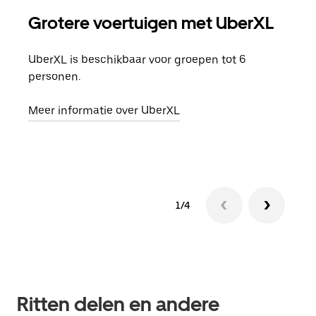
Grotere voertuigen met UberXL
Gro
UberXL is beschikbaar voor groepen tot 6
Wann
personen.
groe
opha
Meer informatie over UberXL
Lees
1/4
Ritten delen en andere