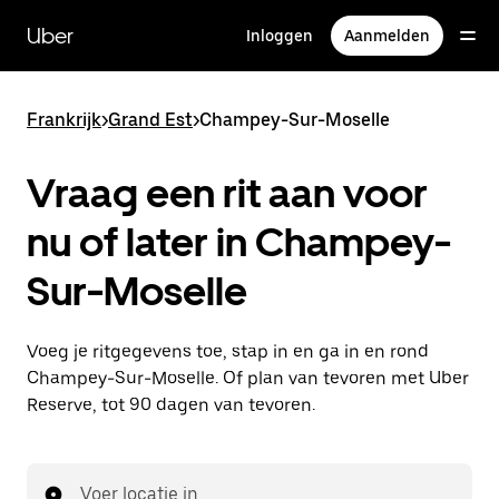
Doorgaan
naar
Uber
Inloggen
Aanmelden
hoofdinhoud
Frankrijk
>
Grand Est
>
Champey-Sur-Moselle
Vraag een rit aan voor
nu of later in Champey-
Sur-Moselle
Voeg je ritgegevens toe, stap in en ga in en rond
Champey-Sur-Moselle. Of plan van tevoren met Uber
Reserve, tot 90 dagen van tevoren.
Voer locatie in