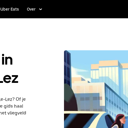
Uber Eats
Over
in
Lez
e-Lez? Of je
e gids haal
het vliegveld