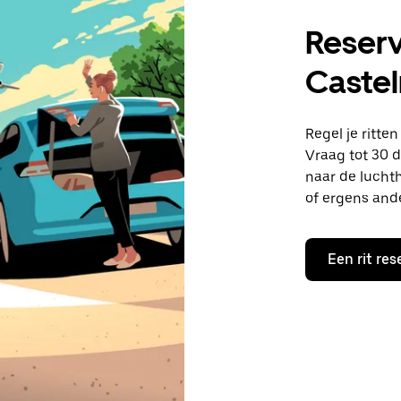
Reserv
Castel
Regel je ritte
Vraag tot 30 d
naar de lucht
of ergens and
Een rit res