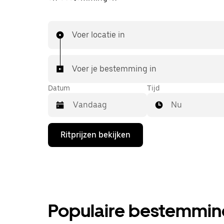
Voer locatie in
Voer je bestemming in
Datum
Tijd
Nu
Druk
Ritprijzen bekijken
op
de
pijl
omlaag
om
de
agenda
te
Populaire bestemmin
openen
en