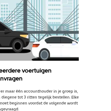
erdere voertuigen
Uber Shu
anvragen
Onze shuttle
geselecteer
 er maar één accounthouder in je groep is,
aangewezen 
 diegene tot 3 ritten tegelijk bestellen. Elke
 moet beginnen voordat de volgende wordt
Bekijk de be
ngevraagd.