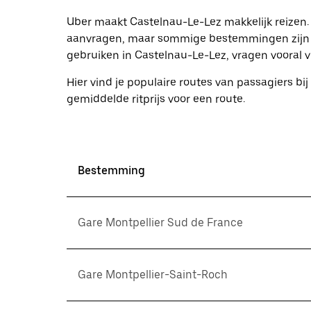
een
datum
Uber maakt Castelnau-Le-Lez makkelijk reizen. 
te
aanvragen, maar sommige bestemmingen zijn p
selecteren.
gebruiken in Castelnau-Le-Lez, vragen vooral v
Druk
op
Escape
Hier vind je populaire routes van passagiers bij 
om
gemiddelde ritprijs voor een route.
de
agenda
te
sluiten.
Bestemming
Gare Montpellier Sud de France
Gare Montpellier-Saint-Roch