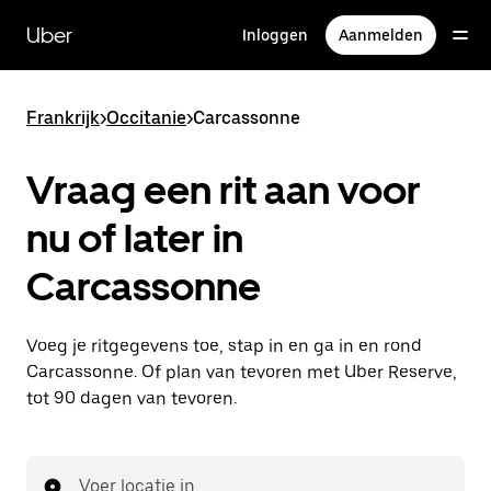
Doorgaan
naar
Uber
Inloggen
Aanmelden
hoofdinhoud
Frankrijk
>
Occitanie
>
Carcassonne
Vraag een rit aan voor
nu of later in
Carcassonne
Voeg je ritgegevens toe, stap in en ga in en rond
Carcassonne. Of plan van tevoren met Uber Reserve,
tot 90 dagen van tevoren.
Voer locatie in