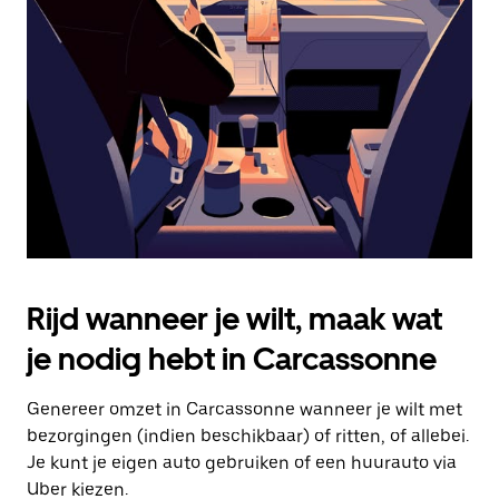
Druk
op
Escape
om
de
agenda
te
sluiten.
Rijd wanneer je wilt, maak wat
je nodig hebt in Carcassonne
Genereer omzet in Carcassonne wanneer je wilt met
bezorgingen (indien beschikbaar) of ritten, of allebei.
Je kunt je eigen auto gebruiken of een huurauto via
Uber kiezen.