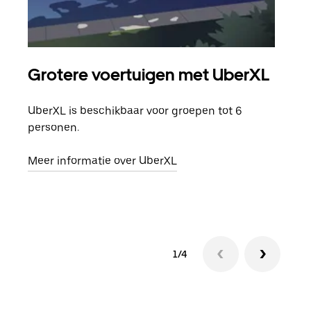
Grotere voertuigen met UberXL
Gro
UberXL is beschikbaar voor groepen tot 6
Wann
personen.
groe
opha
Meer informatie over UberXL
Lees
1/4