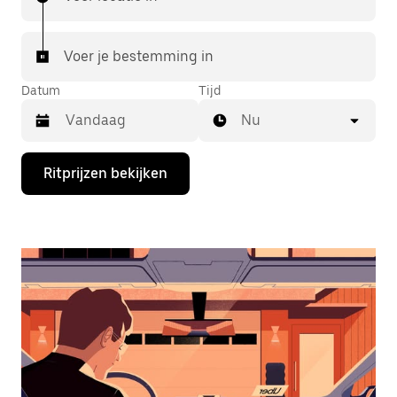
Voer je bestemming in
Datum
Tijd
Nu
Druk
Ritprijzen bekijken
op
de
pijl
omlaag
om
de
agenda
te
openen
en
een
datum
te
selecteren.