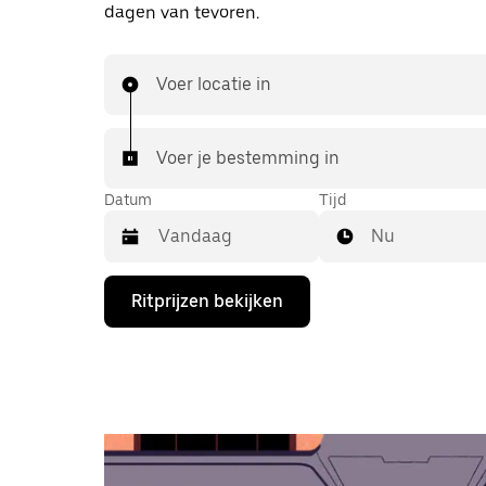
dagen van tevoren.
Voer locatie in
Voer je bestemming in
Datum
Tijd
Nu
Druk
Ritprijzen bekijken
op
de
pijl
omlaag
om
de
agenda
te
openen
en