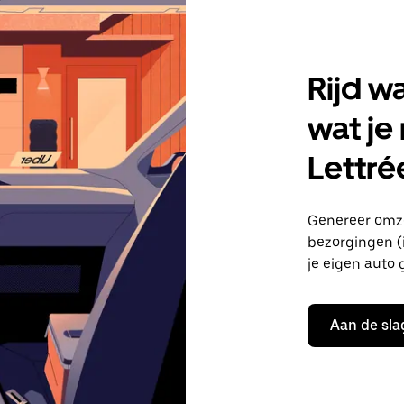
Rijd w
wat je
Lettré
Genereer omze
bezorgingen (i
je eigen auto 
Aan de sla