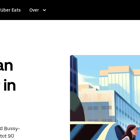
Uber Eats
Over
an
 in
nd Bussy-
 tot 90