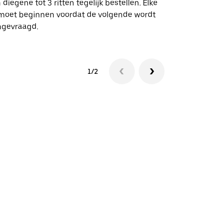
 diegene tot 3 ritten tegelijk bestellen. Elke
 moet beginnen voordat de volgende wordt
Bekijk de be
ngevraagd.
1/2