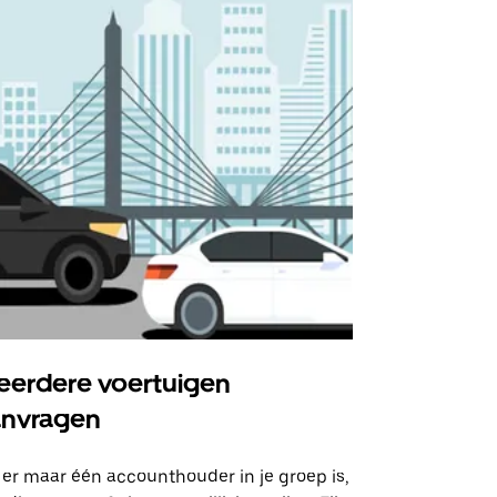
erdere voertuigen
Uber Shu
anvragen
Onze shuttle
geselecteer
 er maar één accounthouder in je groep is,
aangewezen 