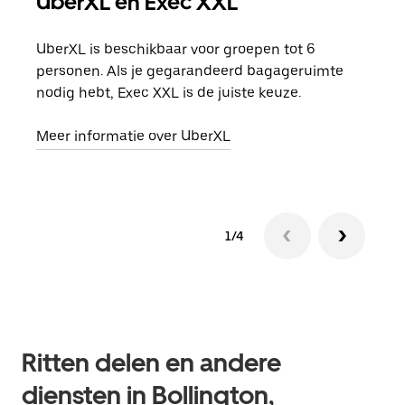
UberXL en Exec XXL
Gro
UberXL is beschikbaar voor groepen tot 6
Wann
personen. Als je gegarandeerd bagageruimte
groe
nodig hebt, Exec XXL is de juiste keuze.
opha
Meer informatie over UberXL
Lees
1/4
Ritten delen en andere
diensten in Bollington,