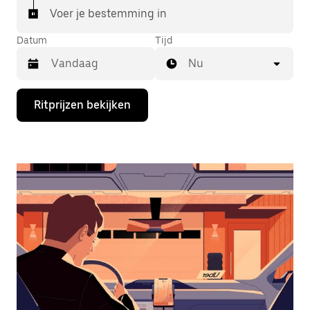
Voer je bestemming in
Datum
Tijd
Nu
Druk
Ritprijzen bekijken
op
de
pijl
omlaag
om
de
agenda
te
openen
en
een
datum
te
selecteren.
Druk
op
Escape