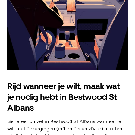
Druk
op
Escape
om
de
agenda
te
sluiten.
Rijd wanneer je wilt, maak wat
je nodig hebt in Bestwood St
Albans
Genereer omzet in Bestwood St Albans wanneer je
wilt met bezorgingen (indien beschikbaar) of ritten,