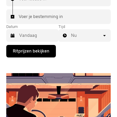
Voer je bestemming in
Datum
Tijd
Nu
Druk
Ritprijzen bekijken
op
de
pijl
omlaag
om
de
agenda
te
openen
en
een
datum
te
selecteren.