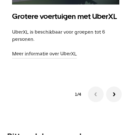
Grotere voertuigen met UberXL
Gro
UberXL is beschikbaar voor groepen tot 6
Wann
personen.
groe
opha
Meer informatie over UberXL
Lees
1/4