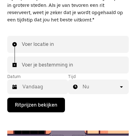
in grotere steden. Als je van tevoren een rit
reserveert, weet je zeker dat je wordt opgehaald op
een tijdstip dat jou het beste uitkomt.*
Voer locatie in
Voer je bestemming in
Datum
Tijd
Nu
Druk
Ritprijzen bekijken
op
de
pijl
omlaag
om
de