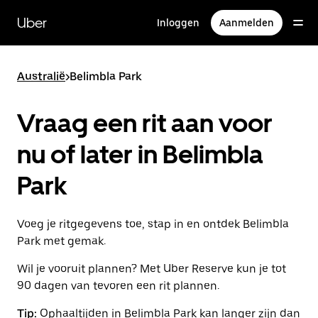
Doorgaan
naar
Uber
Inloggen
Aanmelden
hoofdinhoud
Australië
>
Belimbla Park
Vraag een rit aan voor
nu of later in Belimbla
Park
Voeg je ritgegevens toe, stap in en ontdek Belimbla
Park met gemak.
Wil je vooruit plannen? Met Uber Reserve kun je tot
90 dagen van tevoren een rit plannen.
Tip:
Ophaaltijden in Belimbla Park kan langer zijn dan