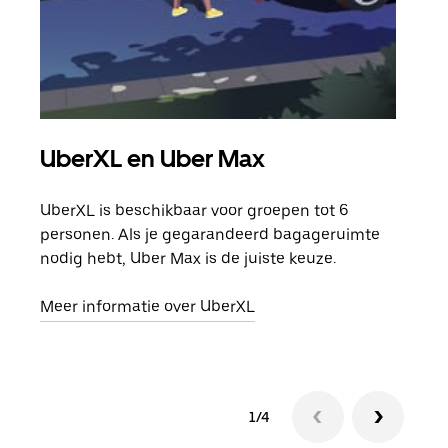
UberXL en Uber Max
Gro
UberXL is beschikbaar voor groepen tot 6
Wann
personen. Als je gegarandeerd bagageruimte
groe
nodig hebt, Uber Max is de juiste keuze.
opha
Meer informatie over UberXL
Lees
1/4