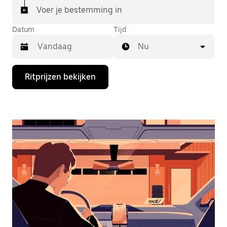
Voer je bestemming in
Datum
Tijd
Nu
Druk
Ritprijzen bekijken
op
de
pijl
omlaag
om
de
agenda
te
openen
en
een
datum
te
selecteren.
Druk
op
Escape