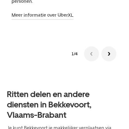
personen.
groe
opha
Meer informatie over UberXL
Lees
1/4
Ritten delen en andere
diensten in Bekkevoort,
Vlaams-Brabant
Je kunt Bekkevoort je makkelijker verplaatsen via