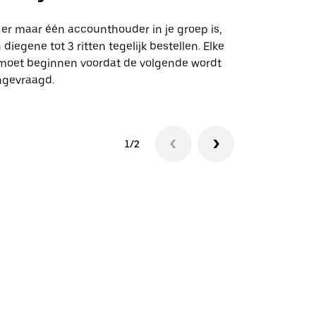
Onze shuttle
geselecteer
 er maar één accounthouder in je groep is,
aangewezen 
 diegene tot 3 ritten tegelijk bestellen. Elke
 moet beginnen voordat de volgende wordt
Bekijk de be
ngevraagd.
1/2