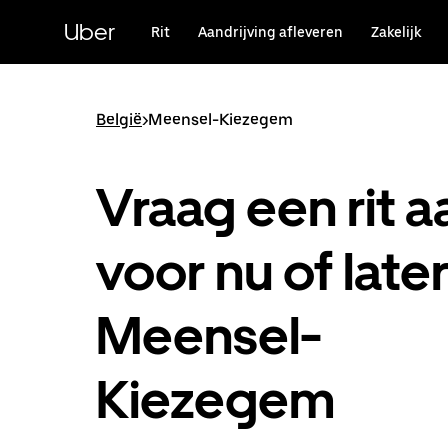
Doorgaan
naar
Uber
Rit
Aandrijving afleveren
Zakelijk
hoofdinhoud
België
>
Meensel-Kiezegem
Vraag een rit a
voor nu of later
Meensel-
Kiezegem