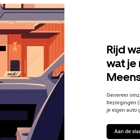
Rijd w
wat je
Meens
Genereer omze
bezorgingen (i
je eigen auto 
Aan de sla