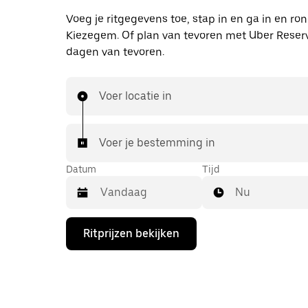
Voeg je ritgegevens toe, stap in en ga in en r
Kiezegem. Of plan van tevoren met Uber Reserv
dagen van tevoren.
Voer locatie in
Voer je bestemming in
Datum
Tijd
Nu
Druk
Ritprijzen bekijken
op
de
pijl
omlaag
om
de