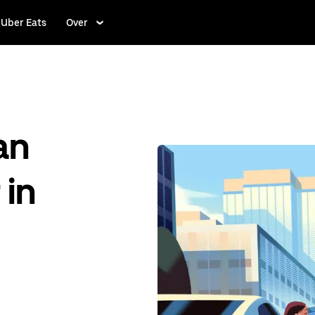
Uber Eats
Over
an
 in