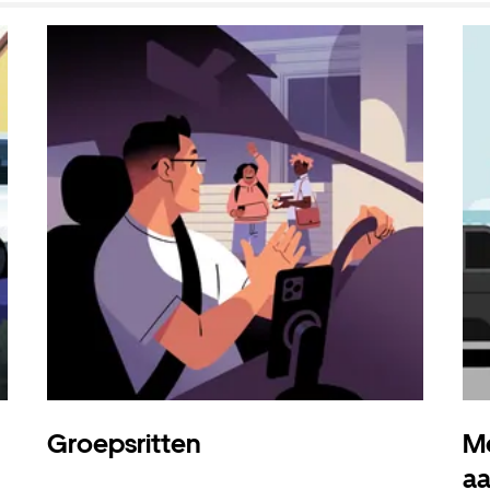
Groepsritten
Me
a