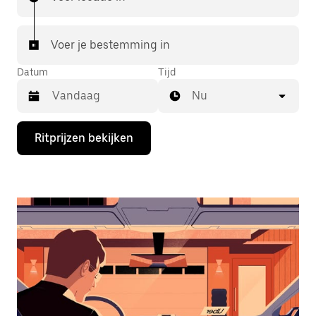
Voer je bestemming in
Datum
Tijd
Nu
Druk
Ritprijzen bekijken
op
de
pijl
omlaag
om
de
agenda
te
openen
en
een
datum
te
selecteren.