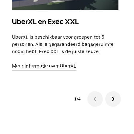
UberXL en Exec XXL
Gro
UberXL is beschikbaar voor groepen tot 6
Wann
personen. Als je gegarandeerd bagageruimte
groe
nodig hebt, Exec XXL is de juiste keuze.
opha
Meer informatie over UberXL
Lees
1/4