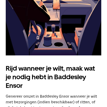
Druk
op
Escape
om
de
agenda
te
sluiten.
Rijd wanneer je wilt, maak wat
je nodig hebt in Baddesley
Ensor
Genereer omzet in Baddesley Ensor wanneer je wilt
met bezorgingen (indien beschikbaar) of ritten, of