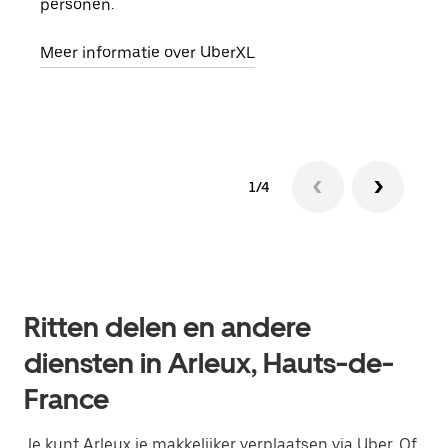
personen.
groe
opha
Meer informatie over UberXL
Lees
1/4
Ritten delen en andere
diensten in Arleux, Hauts-de-
France
Je kunt Arleux je makkelijker verplaatsen via Uber. Of