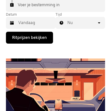
Voer je bestemming in
Datum
Tijd
Nu
Druk
Ritprijzen bekijken
op
de
pijl
omlaag
om
de
agenda
te
openen
en
een
datum
te
selecteren.
Druk
op
Escape