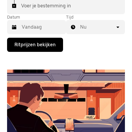
Voer je bestemming in
Datum
Tijd
Nu
Druk
Ritprijzen bekijken
op
de
pijl
omlaag
om
de
agenda
te
openen
en
een
datum
te
selecteren.
Druk
op
Escape