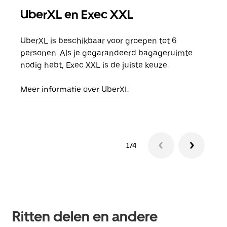
UberXL en Exec XXL
Gro
UberXL is beschikbaar voor groepen tot 6
Wann
personen. Als je gegarandeerd bagageruimte
groe
nodig hebt, Exec XXL is de juiste keuze.
opha
Meer informatie over UberXL
Lees
1/4
Ritten delen en andere