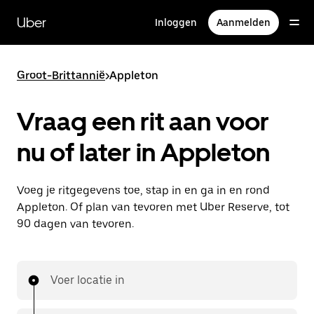
Doorgaan
naar
Uber
Inloggen
Aanmelden
hoofdinhoud
Groot-Brittannië
>
Appleton
Vraag een rit aan voor
nu of later in Appleton
Voeg je ritgegevens toe, stap in en ga in en rond
Appleton. Of plan van tevoren met Uber Reserve, tot
90 dagen van tevoren.
Voer locatie in