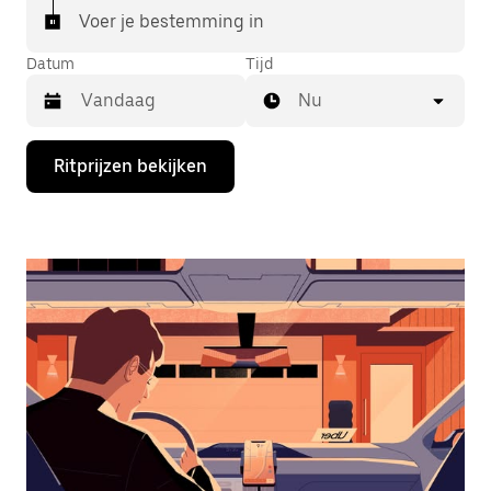
Voer je bestemming in
Datum
Tijd
Nu
Druk
Ritprijzen bekijken
op
de
pijl
omlaag
om
de
agenda
te
openen
en
een
datum
te
selecteren.
Druk
op
Escape