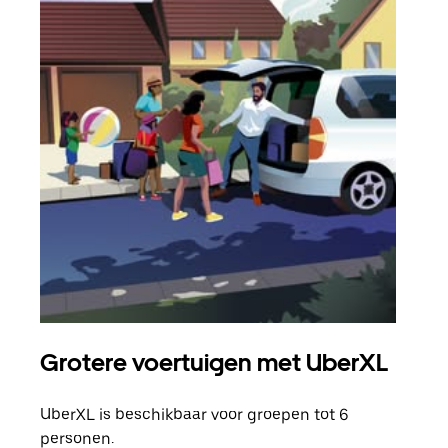
Grotere voertuigen met UberXL
Gro
UberXL is beschikbaar voor groepen tot 6
Wann
personen.
groe