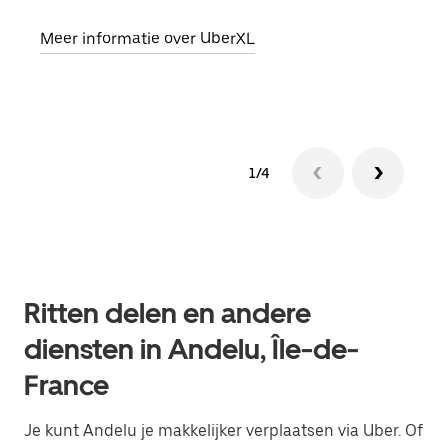
opha
Meer informatie over UberXL
Lees
1/4
Ritten delen en andere
diensten in Andelu, Île-de-
France
Je kunt Andelu je makkelijker verplaatsen via Uber. Of