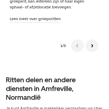
groepsrit, kan iedereen zijn of haar eigen
kan 
ophaal- of afzetlocatie toevoegen.
rit 
aang
Lees meer over groepsritten
1/3
Ritten delen en andere
diensten in Amfreville,
Normandië
Je kunt Amfreville je makkelijker verplaatsen via Uber.