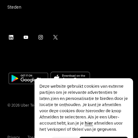
Steden
Deze website gebruikt cookies van externe
partijen om je relevante advertenties te
laten zien en personalisatie te bieden door je
locatie te onthouden. Je kunt je afmelden
©
2026
Uber Technologies Inc.
voor deze cookies door hieronder de knop
Afmelden te selecteren. Als je een Uber-
account hebt, kun je je
hier
afmelden voor
het 'verkopen' of 'delen' van je gegevens.
Privacy
Toegankelijkheid
Voorwaarden