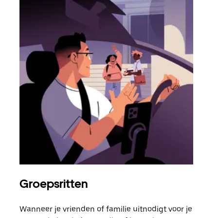
Groepsritten
Me
Wanneer je vrienden of familie uitnodigt voor je
Als 