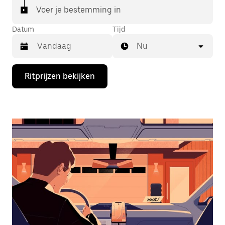
Voer je bestemming in
Datum
Tijd
Nu
Druk
Ritprijzen bekijken
op
de
pijl
omlaag
om
de
agenda
te
openen
en
een
datum
te
selecteren.
Druk
op
Escape