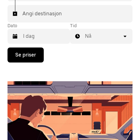
Angi destinasjon
Dato
Tid
Nå
Trykk
Se priser
på
piltast
ned
for
å
åpne
kalenderen
og
velge
en
dato.
Trykk
på
Esc-
knappen