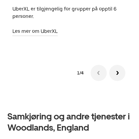
UberXL er tilgjengelig for grupper på opptil 6
Når d
personer.
grup
hent
Les mer om UberXL
Finn
1/4
Samkjøring og andre tjenester i
Woodlands, England