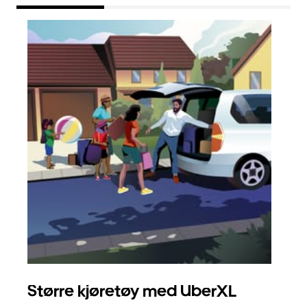
Større kjøretøy med UberXL
Gr