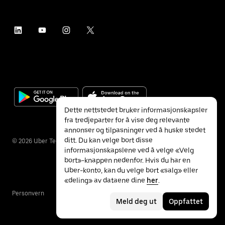
Dette nettstedet bruker informasjonskapsler
fra tredjeparter for å vise deg relevante
annonser og tilpasninger ved å huske stedet
ditt. Du kan velge bort disse
©
2026
Uber Technologies Inc.
informasjonskapslene ved å velge «Velg
bort»-knappen nedenfor. Hvis du har en
Uber-konto, kan du velge bort «salg» eller
«deling» av dataene dine
her
.
Personvern
Tilgjengelighet
Vilkår
Meld deg ut
Oppfattet