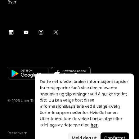
Byer
Dette nettstedet bruker informasjonskapsler
fra tredjeparter for å vise deg relevante
annonser og tilpasninger ved å huske stedet
ditt. Du kan velge bort disse
©
2026
Uber Technologies Inc.
informasjonskapslene ved å velge «Velg
bort»-knappen nedenfor. Hvis du har en
Uber-konto, kan du velge bort «salg» eller
«deling» av dataene dine
her
.
Personvern
Tilgjengelighet
Vilkår
Meld deg ut
Oppfattet