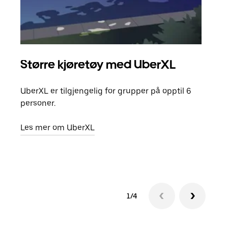
Større kjøretøy med UberXL
Gr
UberXL er tilgjengelig for grupper på opptil 6
Når d
personer.
grup
hent
Les mer om UberXL
Finn
1/4