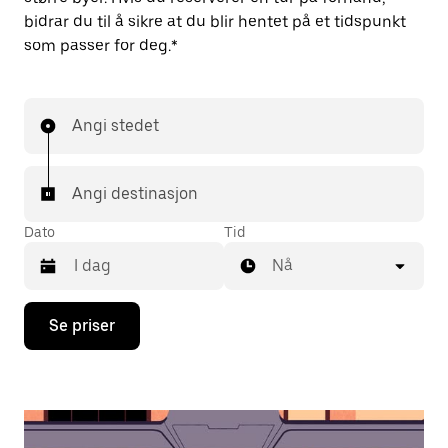
bidrar du til å sikre at du blir hentet på et tidspunkt
som passer for deg.*
Angi stedet
Angi destinasjon
Dato
Tid
Nå
Trykk
Se priser
på
piltast
ned
for
å
åpne
kalenderen