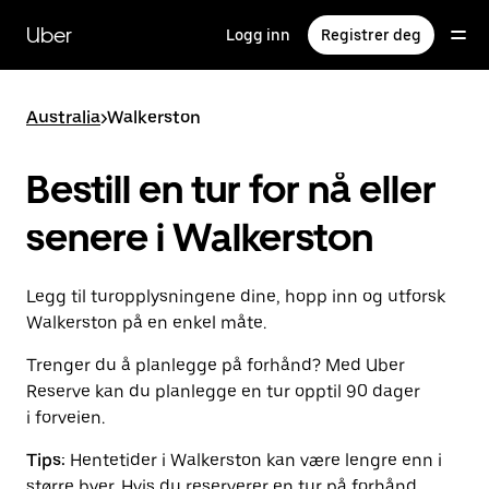
Hopp
til
Uber
Logg inn
Registrer deg
hovedinnholdet
Australia
>
Walkerston
Bestill en tur for nå eller
senere i Walkerston
Legg til turopplysningene dine, hopp inn og utforsk
Walkerston på en enkel måte.
Trenger du å planlegge på forhånd? Med Uber
Reserve kan du planlegge en tur opptil 90 dager
i forveien.
Tips:
Hentetider i Walkerston kan være lengre enn i
større byer. Hvis du reserverer en tur på forhånd,