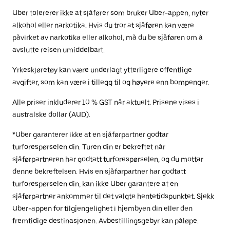
Uber tolererer ikke at sjåfører som bruker Uber-appen, nyter
alkohol eller narkotika. Hvis du tror at sjåføren kan være
påvirket av narkotika eller alkohol, må du be sjåføren om å
avslutte reisen umiddelbart.
Yrkeskjøretøy kan være underlagt ytterligere offentlige
avgifter, som kan være i tillegg til og høyere enn bompenger.
Alle priser inkluderer 10 % GST når aktuelt. Prisene vises i
australske dollar (AUD).
*Uber garanterer ikke at en sjåførpartner godtar
turforespørselen din. Turen din er bekreftet når
sjåførpartneren har godtatt turforespørselen, og du mottar
denne bekreftelsen. Hvis en sjåførpartner har godtatt
turforespørselen din, kan ikke Uber garantere at en
sjåførpartner ankommer til det valgte hentetidspunktet. Sjekk
Uber-appen for tilgjengelighet i hjembyen din eller den
fremtidige destinasjonen. Avbestillingsgebyr kan påløpe.