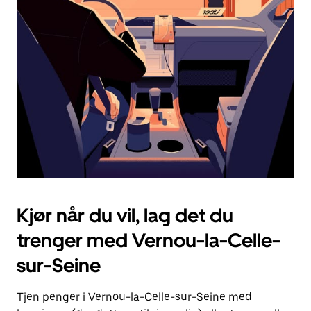
Esc-
knappen
for
å
lukke
kalenderen.
Kjør når du vil, lag det du
trenger med Vernou-la-Celle-
sur-Seine
Tjen penger i Vernou-la-Celle-sur-Seine med