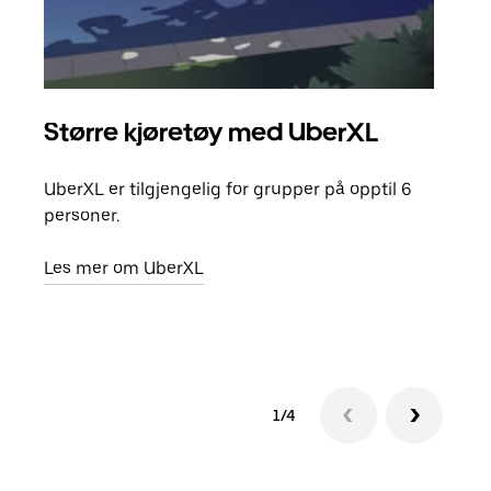
Større kjøretøy med UberXL
Gr
UberXL er tilgjengelig for grupper på opptil 6
Når d
personer.
grup
hent
Les mer om UberXL
Finn
1/4