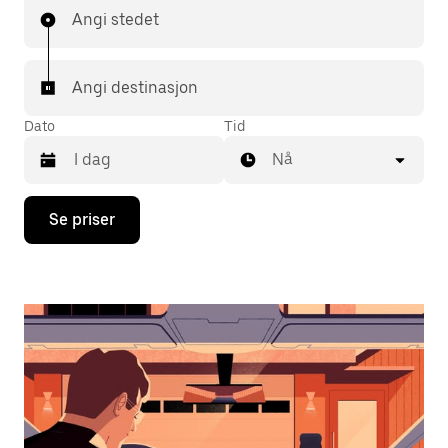
Angi stedet
Angi destinasjon
Dato
Tid
Nå
Trykk
Se priser
på
piltast
ned
for
å
åpne
kalenderen
og
velge
en
dato.
Trykk
på