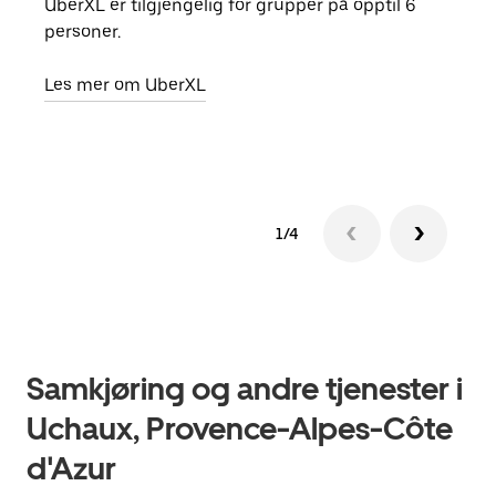
UberXL er tilgjengelig for grupper på opptil 6
Når d
personer.
grup
hent
Les mer om UberXL
Finn
1/4
Samkjøring og andre tjenester i
Uchaux, Provence-Alpes-Côte
d'Azur