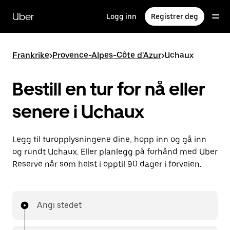
Hopp
til
Uber
Logg inn
Registrer deg
hovedinnholdet
Frankrike
>
Provence-Alpes-Côte d'Azur
>
Uchaux
Bestill en tur for nå eller
senere i Uchaux
Legg til turopplysningene dine, hopp inn og gå inn
og rundt Uchaux. Eller planlegg på forhånd med Uber
Reserve når som helst i opptil 90 dager i forveien.
Angi stedet