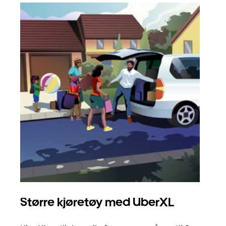
Større kjøretøy med UberXL
Gr