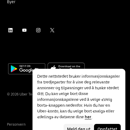
Byer
Dette nettstedet bruker informasjonskapsler
fra tredjeparter for å vise deg relevante
annonser og tilpasninger ved å huske stedet
ditt. Du kan velge bort disse
©
2026
Uber Technologies Inc.
informasjonskapslene ved å velge «Velg
bort»-knappen nedenfor. Hvis du har en
Uber-konto, kan du velge bort «salg» eller
«deling» av dataene dine
her
.
Personvern
Tilgjengelighet
Vilkår
Meld deg ut
Oppfattet