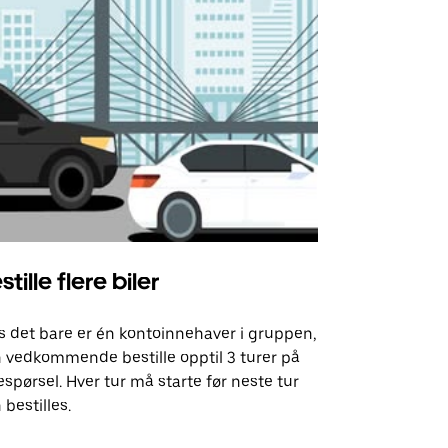
stille flere biler
Uber Shu
s det bare er én kontoinnehaver i gruppen,
Vårt shuttle-
 vedkommende bestille opptil 3 turer på
utvalgte fly
espørsel. Hver tur må starte før neste tur
arrangement
 bestilles.
Se tilgjenge