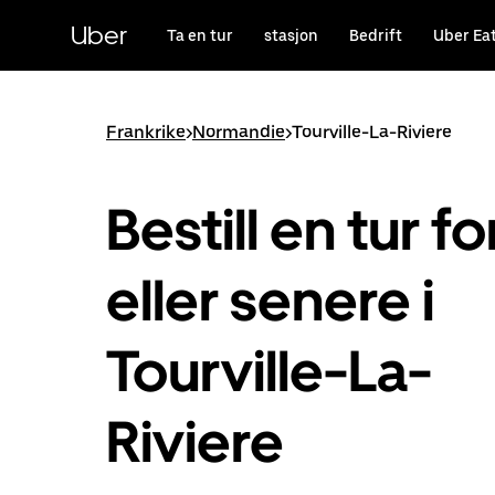
Hopp
til
Uber
Ta en tur
stasjon
Bedrift
Uber Ea
hovedinnholdet
Frankrike
>
Normandie
>
Tourville-La-Riviere
Bestill en tur fo
eller senere i
Tourville-La-
Riviere