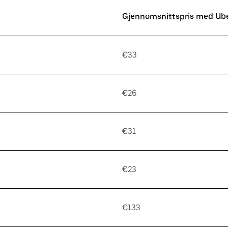
Gjennomsnittspris med Ub
€33
€26
€31
€23
€133