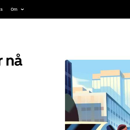
ts
Om
r nå