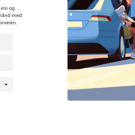
 inn og
orhånd med
orveien.