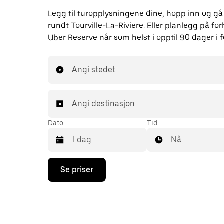
Legg til turopplysningene dine, hopp inn og gå
rundt Tourville-La-Riviere. Eller planlegg på f
Uber Reserve når som helst i opptil 90 dager i f
Angi stedet
Angi destinasjon
Dato
Tid
Nå
Trykk
Se priser
på
piltast
ned
for
å
åpne