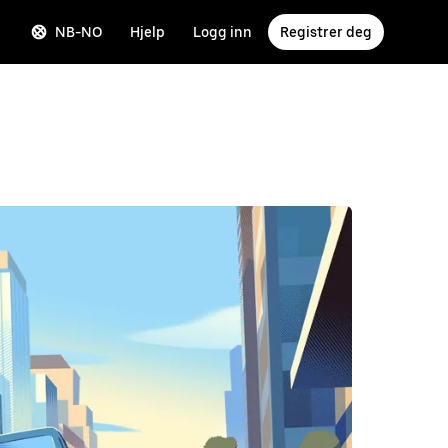
NB-NO
Hjelp
Logg inn
Registrer deg