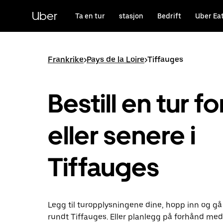
Hopp
til
Uber
Ta en tur
stasjon
Bedrift
Uber Ea
hovedinnholdet
Frankrike
>
Pays de la Loire
>
Tiffauges
Bestill en tur fo
eller senere i
Tiffauges
Legg til turopplysningene dine, hopp inn og gå
rundt Tiffauges. Eller planlegg på forhånd me