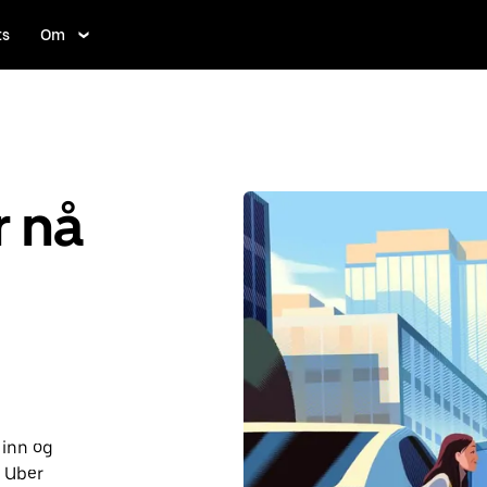
ts
Om
r nå
 inn og
d Uber