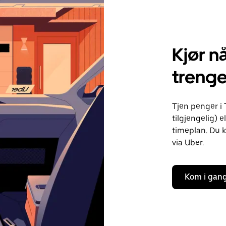
Kjør nå
trenge
Tjen penger i 
tilgjengelig) e
timeplan. Du k
via Uber.
Kom i gan