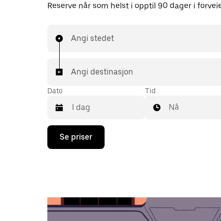
Reserve når som helst i opptil 90 dager i forvei
Angi stedet
Angi destinasjon
Dato
Tid
Nå
Trykk
Se priser
på
piltast
ned
for
å
åpne
kalenderen
og
velge
en