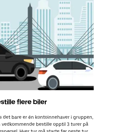
stille flere biler
Uber Shu
s det bare er én kontoinnehaver i gruppen,
Vårt shuttle-
 vedkommende bestille opptil 3 turer på
utvalgte fly
espørsel. Hver tur må starte før neste tur
arrangement