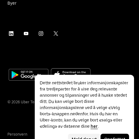
Byer
Dette nettstedet bruker informasjonskapsler
fra tredjeparter for å vise deg relevante
annonser og tilpasninger ved å huske stedet
ditt. Du kan velge bort disse
©
2026
Uber Technologies Inc.
informasjonskapslene ved å velge «Velg
bort»-knappen nedenfor. Hvis du har en
Uber-konto, kan du velge bort «salg» eller
«deling» av dataene dine
her
.
Personvern
Tilgjengelighet
Vilkår