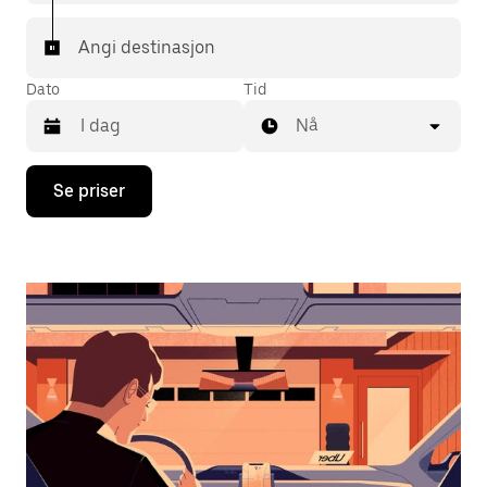
Angi destinasjon
Dato
Tid
Nå
Trykk
Se priser
på
piltast
ned
for
å
åpne
kalenderen
og
velge
en
dato.
Trykk
på
Esc-
knappen