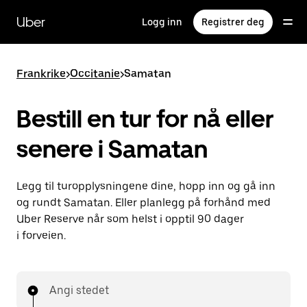
Hopp
til
Uber
Logg inn
Registrer deg
hovedinnholdet
Frankrike
>
Occitanie
>
Samatan
Bestill en tur for nå eller
senere i Samatan
Legg til turopplysningene dine, hopp inn og gå inn
og rundt Samatan. Eller planlegg på forhånd med
Uber Reserve når som helst i opptil 90 dager
i forveien.
Angi stedet