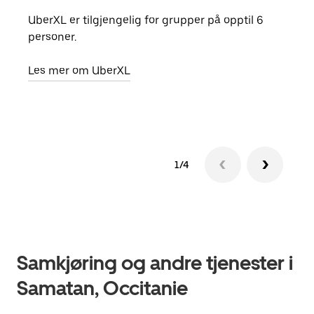
UberXL er tilgjengelig for grupper på opptil 6
Når d
personer.
grup
hent
Les mer om UberXL
Finn
1/4
Samkjøring og andre tjenester i
Samatan, Occitanie