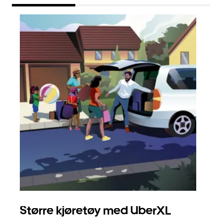
Større kjøretøy med UberXL
Gr