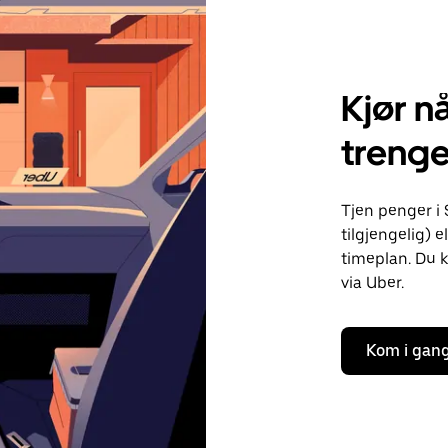
Kjør nå
trenge
Tjen penger i 
tilgjengelig) e
timeplan. Du k
via Uber.
Kom i gan