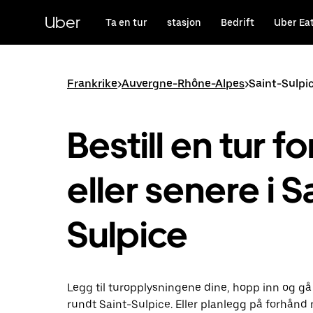
Hopp
til
Uber
Ta en tur
stasjon
Bedrift
Uber Ea
hovedinnholdet
Frankrike
>
Auvergne-Rhône-Alpes
>
Saint-Sulpi
Bestill en tur fo
eller senere i S
Sulpice
Legg til turopplysningene dine, hopp inn og gå
rundt Saint-Sulpice. Eller planlegg på forhån