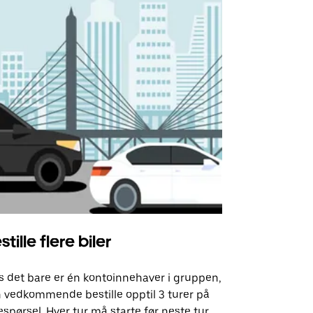
stille flere biler
Uber Shu
s det bare er én kontoinnehaver i gruppen,
Vårt shuttle-
 vedkommende bestille opptil 3 turer på
utvalgte fly
espørsel. Hver tur må starte før neste tur
arrangement