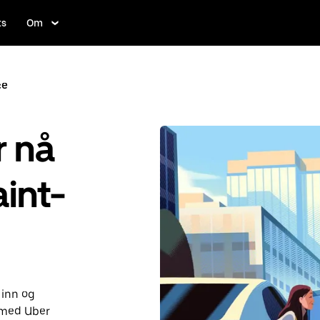
ts
Om
ce
r nå
aint-
 inn og
d med Uber