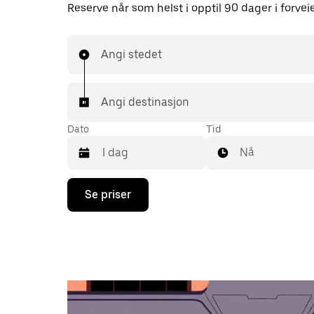
Reserve når som helst i opptil 90 dager i forvei
Angi stedet
Angi destinasjon
Dato
Tid
Nå
Trykk
Se priser
på
piltast
ned
for
å
åpne
kalenderen
og
velge
en