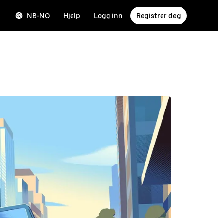
NB-NO
Hjelp
Logg inn
Registrer deg