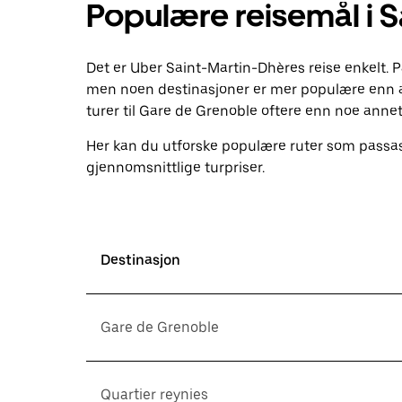
Populære reisemål i 
og
velge
en
dato.
Det er Uber Saint-Martin-Dhères reise enkelt. 
Trykk
på
men noen destinasjoner er mer populære enn a
Esc-
turer til Gare de Grenoble oftere enn noe annet
knappen
for
Her kan du utforske populære ruter som passas
å
gjennomsnittlige turpriser.
lukke
kalenderen.
Destinasjon
Gare de Grenoble
Quartier reynies