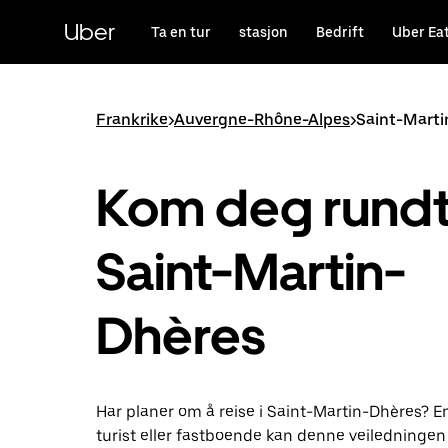
Hopp
til
Uber
Ta en tur
stasjon
Bedrift
Uber Ea
hovedinnholdet
Frankrike
>
Auvergne-Rhône-Alpes
>
Saint-Marti
Kom deg rundt 
Saint-Martin-
Dhères
Har planer om å reise i Saint-Martin-Dhères? E
turist eller fastboende kan denne veiledningen