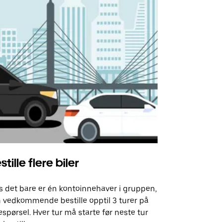
stille flere biler
Uber Shu
s det bare er én kontoinnehaver i gruppen,
Vårt shuttle-
 vedkommende bestille opptil 3 turer på
utvalgte fly
espørsel. Hver tur må starte før neste tur
arrangement