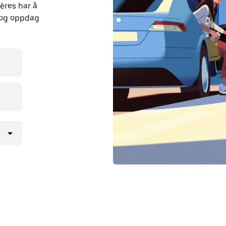
ères har å
r og oppdag