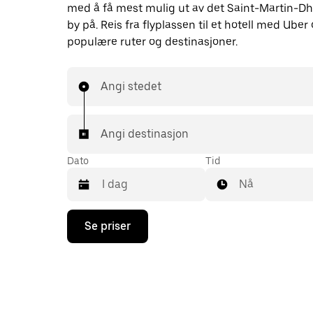
med å få mest mulig ut av det Saint-Martin-Dh
by på. Reis fra flyplassen til et hotell med Ube
populære ruter og destinasjoner.
Angi stedet
Angi destinasjon
Dato
Tid
Nå
Trykk
Se priser
på
piltast
ned
for
å
åpne
kalenderen