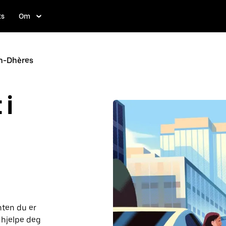
ts
Om
n-Dhères
i
nten du er
 hjelpe deg