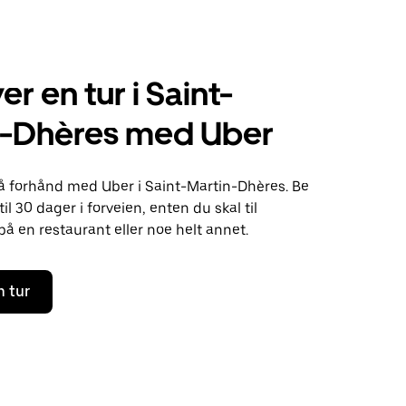
r en tur i Saint-
n-Dhères med Uber
 på forhånd med Uber i Saint-Martin-Dhères. Be
l 30 dager i forveien, enten du skal til
 på en restaurant eller noe helt annet.
n tur