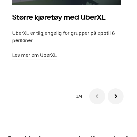
Større kjøretøy med UberXL
Gr
UberXL er tilgjengelig for grupper på opptil 6
Når d
personer.
grup
hent
Les mer om UberXL
Finn
1/4