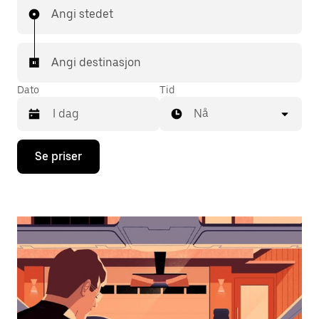
Angi stedet
Angi destinasjon
Dato
Tid
Nå
Trykk
Se priser
på
piltast
ned
for
å
åpne
kalenderen
og
velge
en
dato.
Trykk
på