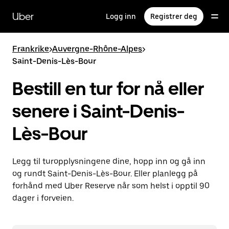
Hopp
til
Uber
Logg inn
Registrer deg
hovedinnholdet
Frankrike
>
Auvergne-Rhône-Alpes
>
Saint-Denis-Lès-Bour
Bestill en tur for nå eller
senere i Saint-Denis-
Lès-Bour
Legg til turopplysningene dine, hopp inn og gå inn
og rundt Saint-Denis-Lès-Bour. Eller planlegg på
forhånd med Uber Reserve når som helst i opptil 90
dager i forveien.