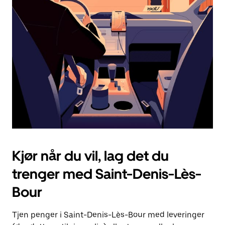
Esc-
knappen
for
å
lukke
kalenderen.
Kjør når du vil, lag det du
trenger med Saint-Denis-Lès-
Bour
Tjen penger i Saint-Denis-Lès-Bour med leveringer