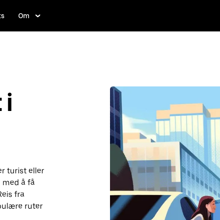
ts
Om
i
 turist eller
 med å få
eis fra
pulære ruter