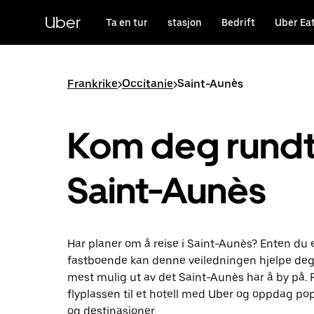
Hopp
til
Uber
Ta en tur
stasjon
Bedrift
Uber Ea
hovedinnholdet
Frankrike
>
Occitanie
>
Saint-Aunès
Kom deg rundt 
Saint-Aunès
Har planer om å reise i Saint-Aunès? Enten du er
fastboende kan denne veiledningen hjelpe deg
mest mulig ut av det Saint-Aunès har å by på. R
flyplassen til et hotell med Uber og oppdag po
og destinasjoner.