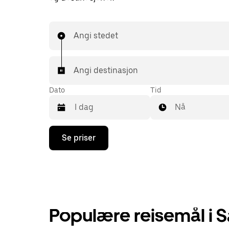
Angi stedet
Angi destinasjon
Dato
Tid
Nå
Trykk
Se priser
på
piltast
ned
for
å
åpne
kalenderen
og
Populære reisemål i 
velge
en