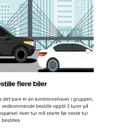
stille flere biler
Uber Shu
s det bare er én kontoinnehaver i gruppen,
Vårt shuttle-
 vedkommende bestille opptil 3 turer på
utvalgte fly
espørsel. Hver tur må starte før neste tur
arrangement
 bestilles.
Se tilgjenge