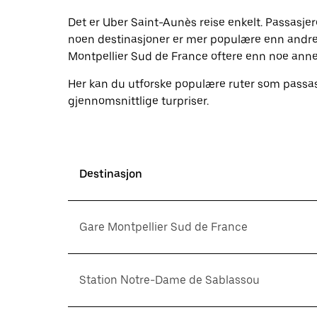
dato.
Trykk
Det er Uber Saint-Aunès reise enkelt. Passasj
på
noen destinasjoner er mer populære enn andre.
Esc-
Montpellier Sud de France oftere enn noe anne
knappen
for
å
Her kan du utforske populære ruter som passas
lukke
gjennomsnittlige turpriser.
kalenderen.
Destinasjon
Gare Montpellier Sud de France
Station Notre-Dame de Sablassou