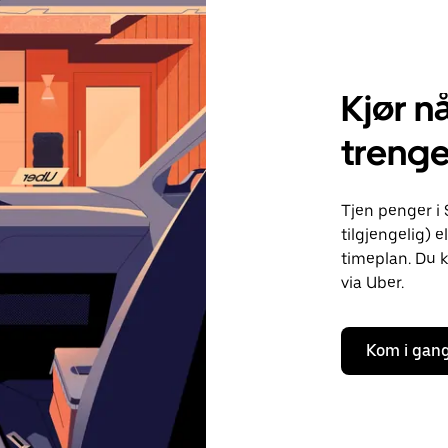
Kjør nå
treng
Tjen penger i 
tilgjengelig) e
timeplan. Du k
via Uber.
Kom i gan