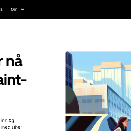
ts
Om
r nå
aint-
 inn og
d med Uber