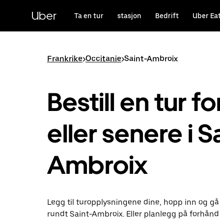
Hopp
til
Uber
Ta en tur
stasjon
Bedrift
Uber Ea
hovedinnholdet
Frankrike
>
Occitanie
>
Saint-Ambroix
Bestill en tur fo
eller senere i S
Ambroix
Legg til turopplysningene dine, hopp inn og gå
rundt Saint-Ambroix. Eller planlegg på forhån