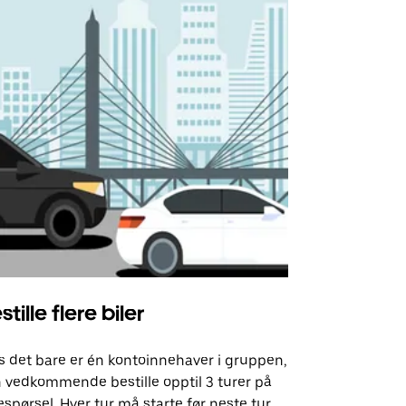
stille flere biler
Uber Shu
s det bare er én kontoinnehaver i gruppen,
Vårt shuttle-
 vedkommende bestille opptil 3 turer på
utvalgte fly
espørsel. Hver tur må starte før neste tur
arrangement