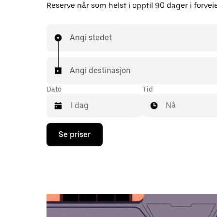
Reserve når som helst i opptil 90 dager i forvei
Angi stedet
Angi destinasjon
Dato
Tid
Nå
Trykk
Se priser
på
piltast
ned
for
å
åpne
kalenderen
og
velge
en