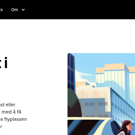
ts
Om
i
st eller
 med å få
ra flyplassen
r