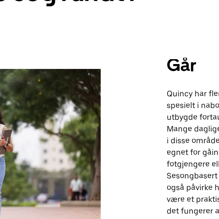
Går
Quincy har fle
spesielt i nab
utbygde fortau
Mange daglige 
i disse områd
egnet for gåin
fotgjengere el
Sesongbasert 
også påvirke hv
være et prakti
det fungerer 