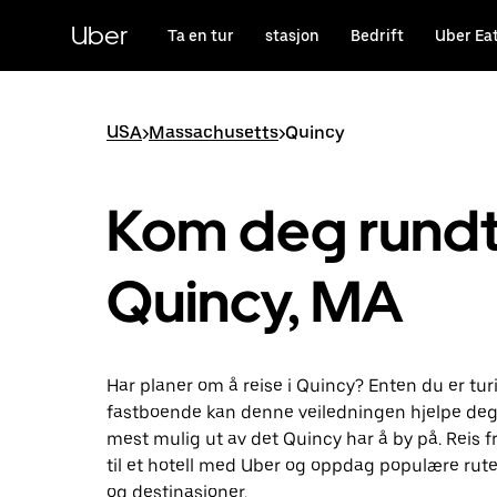
Hopp
til
Uber
Ta en tur
stasjon
Bedrift
Uber Ea
hovedinnholdet
USA
>
Massachusetts
>
Quincy
Kom deg rundt 
Quincy, MA
Har planer om å reise i Quincy? Enten du er turi
fastboende kan denne veiledningen hjelpe deg
mest mulig ut av det Quincy har å by på. Reis f
til et hotell med Uber og oppdag populære rute
og destinasjoner.