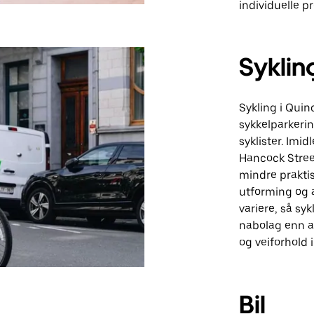
individuelle p
Syklin
Sykling i Quin
sykkelparkerin
syklister. Imi
Hancock Street
mindre praktis
utforming og 
variere, så sy
nabolag enn an
og veiforhold 
Bil