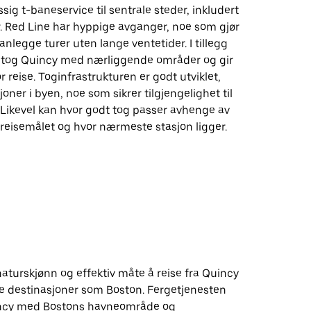
ssig t-baneservice til sentrale steder, inkludert
. Red Line har hyppige avganger, noe som gjør
anlegge turer uten lange ventetider. I tillegg
altog Quincy med nærliggende områder og gir
or reise. Toginfrastrukturen er godt utviklet,
oner i byen, noe som sikrer tilgjengelighet til
 Likevel kan hvor godt tog passer avhenge av
 reisemålet og hvor nærmeste stasjon ligger.
naturskjønn og effektiv måte å reise fra Quincy
de destinasjoner som Boston. Fergetjenesten
incy med Bostons havneområde og