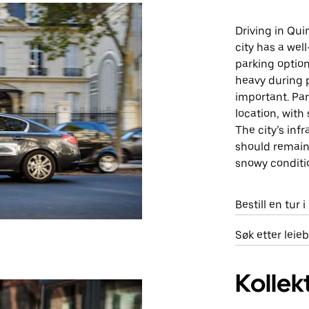
Driving in Qui
city has a we
parking option
heavy during p
important. Par
location, with
The city’s inf
should remain
snowy conditio
Bestill en tur 
Søk etter leie
Kollek