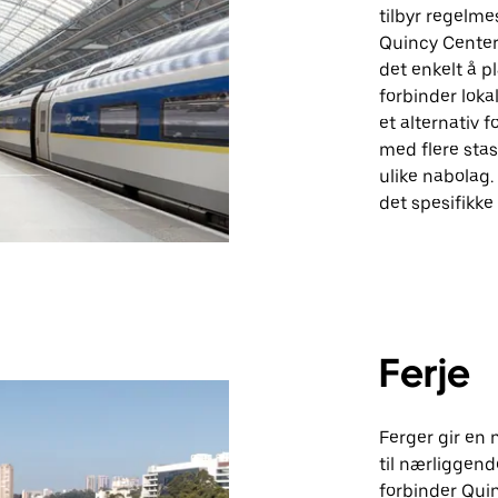
tilbyr regelme
Quincy Center
det enkelt å pl
forbinder lok
et alternativ f
med flere stasj
ulike nabolag.
det spesifikke
Ferje
Ferger gir en 
til nærliggen
forbinder Qu