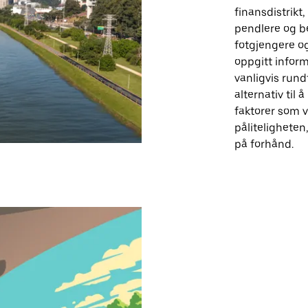
finansdistrik
pendlere og be
fotgjengere og
oppgitt inform
vanligvis rund
alternativ til
faktorer som 
påliteligheten
på forhånd.