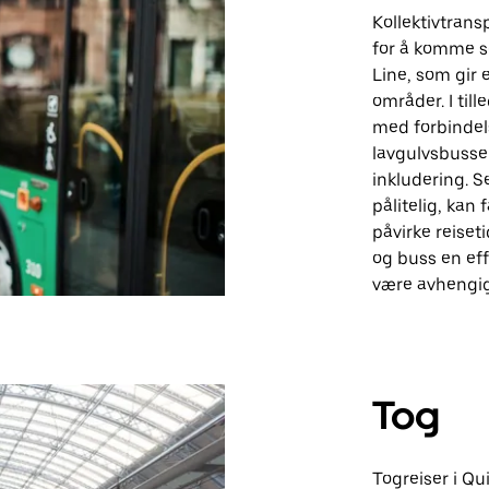
Kollektivtransp
for å komme s
Line, som gir 
områder. I til
med forbindels
lavgulvsbusser
inkludering. S
pålitelig, kan 
påvirke reise
og buss en ef
være avhengig
Tog
Togreiser i Q