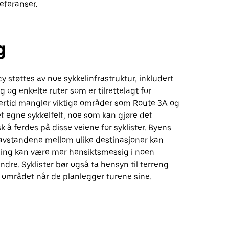
referanser.
g
cy støttes av noe sykkelinfrastruktur, inkludert
g og enkelte ruter som er tilrettelagt for
dlertid mangler viktige områder som Route 3A og
 egne sykkelfelt, noe som kan gjøre det
k å ferdes på disse veiene for syklister. Byens
avstandene mellom ulike destinasjoner kan
kling kan være mer hensiktsmessig i noen
dre. Syklister bør også ta hensyn til terreng
i området når de planlegger turene sine.