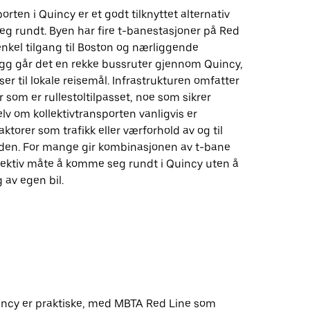
orten i Quincy er et godt tilknyttet alternativ
eg rundt. Byen har fire t-banestasjoner på Red
enkel tilgang til Boston og nærliggende
legg går det en rekke bussruter gjennom Quincy,
er til lokale reisemål. Infrastrukturen omfatter
 som er rullestoltilpasset, noe som sikrer
elv om kollektivtransporten vanligvis er
faktorer som trafikk eller værforhold av og til
tiden. For mange gir kombinasjonen av t-bane
fektiv måte å komme seg rundt i Quincy uten å
 av egen bil.
uincy er praktiske, med MBTA Red Line som