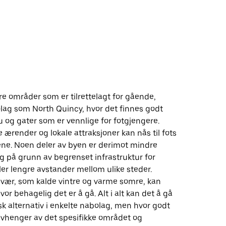
re områder som er tilrettelagt for gående,
olag som North Quincy, hvor det finnes godt
 og gater som er vennlige for fotgjengere.
ærender og lokale attraksjoner kan nås til fots
ene. Noen deler av byen er derimot mindre
g på grunn av begrenset infrastruktur for
ler lengre avstander mellom ulike steder.
vær, som kalde vintre og varme somre, kan
or behagelig det er å gå. Alt i alt kan det å gå
sk alternativ i enkelte nabolag, men hvor godt
avhenger av det spesifikke området og