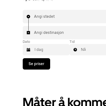
Angi stedet
Angi destinasjon
Dato
Tid
Nå
Trykk
Se priser
på
piltast
ned
for
å
åpne
kalenderen
og
Måter å komme 
velge
en