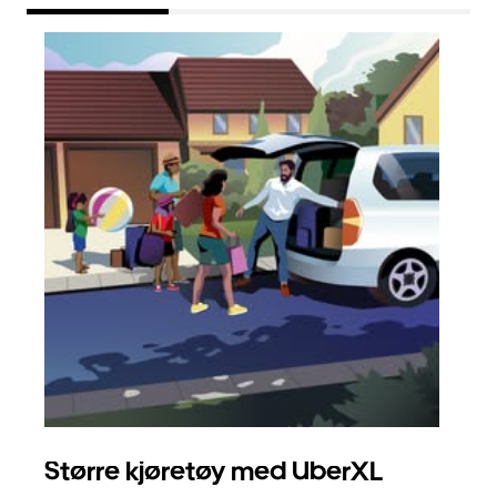
Større kjøretøy med UberXL
Gr