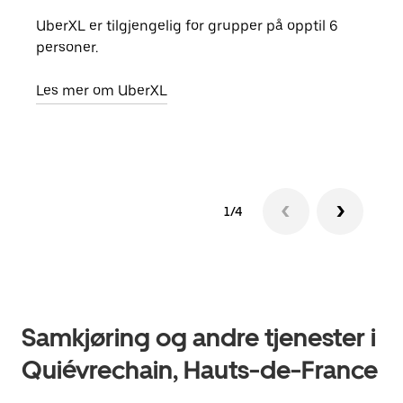
UberXL er tilgjengelig for grupper på opptil 6
Når d
personer.
grup
hent
Les mer om UberXL
Finn
1/4
Samkjøring og andre tjenester i
Quiévrechain, Hauts-de-France