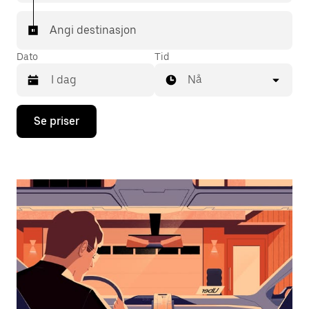
Angi destinasjon
Dato
Tid
Nå
Trykk
Se priser
på
piltast
ned
for
å
åpne
kalenderen
og
velge
en
dato.
Trykk
på
Esc-
knappen