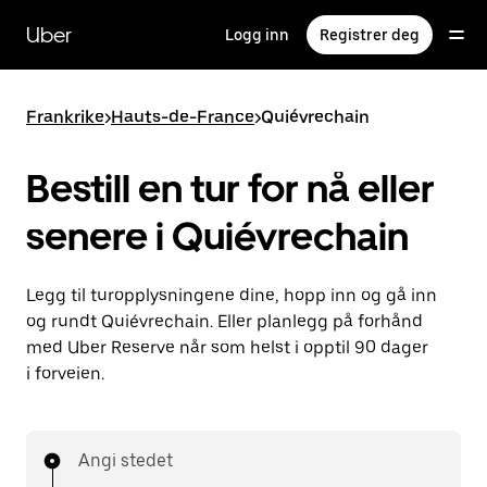
Hopp
til
Uber
Logg inn
Registrer deg
hovedinnholdet
Frankrike
>
Hauts-de-France
>
Quiévrechain
Bestill en tur for nå eller
senere i Quiévrechain
Legg til turopplysningene dine, hopp inn og gå inn
og rundt Quiévrechain. Eller planlegg på forhånd
med Uber Reserve når som helst i opptil 90 dager
i forveien.
Angi stedet