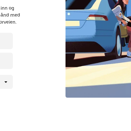
 inn og
orhånd med
orveien.