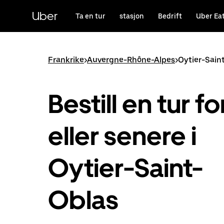
Hopp
til
Uber
Ta en tur
stasjon
Bedrift
Uber Ea
hovedinnholdet
Frankrike
>
Auvergne-Rhône-Alpes
>
Oytier-Sain
Bestill en tur fo
eller senere i
Oytier-Saint-
Oblas