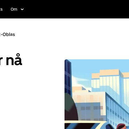
ts
Om
t-Oblas
r nå