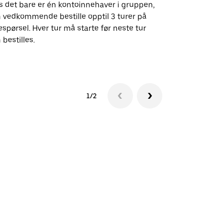
s det bare er én kontoinnehaver i gruppen,
Vårt shuttle-
 vedkommende bestille opptil 3 turer på
utvalgte fly
espørsel. Hver tur må starte før neste tur
arrangement
 bestilles.
Se tilgjenge
1/2