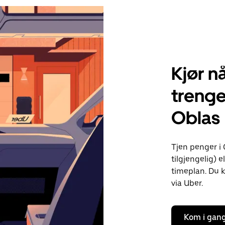
Kjør nå
trenge
Oblas
Tjen penger i 
tilgjengelig) e
timeplan. Du k
via Uber.
Kom i gan