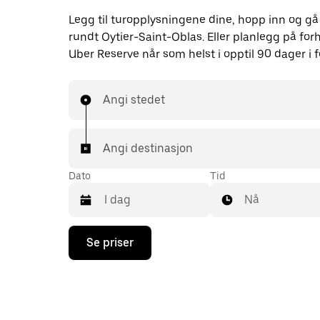
Legg til turopplysningene dine, hopp inn og gå
rundt Oytier-Saint-Oblas. Eller planlegg på f
Uber Reserve når som helst i opptil 90 dager i f
Angi stedet
Angi destinasjon
Dato
Tid
Nå
Trykk
Se priser
på
piltast
ned
for
å
åpne