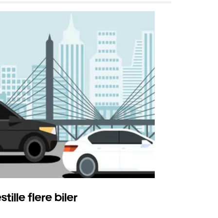
stille flere biler
Uber Shu