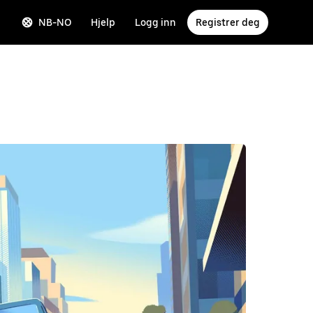
NB-NO
Hjelp
Logg inn
Registrer deg