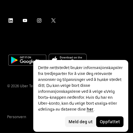
Dette nettstedet bruker informasjonskapsler
fra tredjeparter for å vise deg relevante
annonser og tilpasninger ved å huske stedet
ditt. Du kan velge bort disse
©
2026
Uber Technologies Inc.
informasjonskapslene ved å velge «Velg
bort»-knappen nedenfor. Hvis du har en
Uber-konto, kan du velge bort «salg» eller
«deling» av dataene dine
her
.
Personvern
Tilgjengelighet
Vilkår
Meld deg ut
Oppfattet