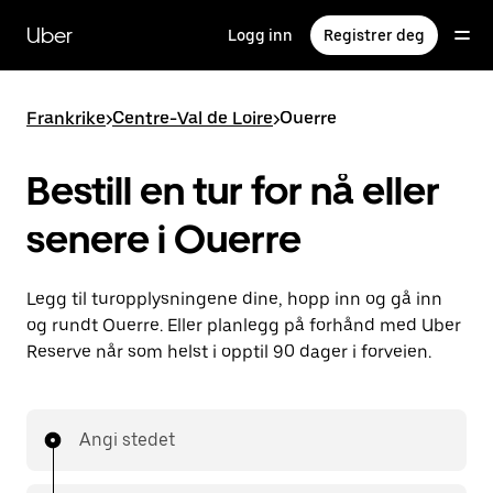
Hopp
til
Uber
Logg inn
Registrer deg
hovedinnholdet
Frankrike
>
Centre-Val de Loire
>
Ouerre
Bestill en tur for nå eller
senere i Ouerre
Legg til turopplysningene dine, hopp inn og gå inn
og rundt Ouerre. Eller planlegg på forhånd med Uber
Reserve når som helst i opptil 90 dager i forveien.
Angi stedet