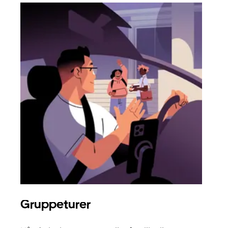
Gruppeturer
Bes