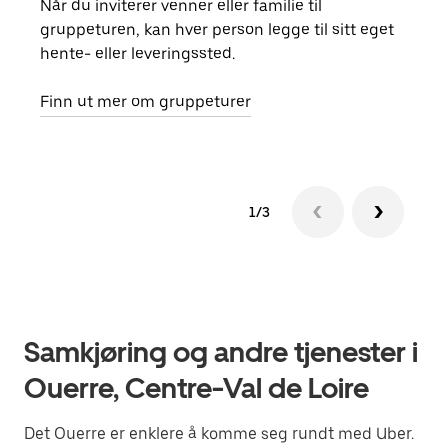
Når du inviterer venner eller familie til
Hvis
gruppeturen, kan hver person legge til sitt eget
kan 
hente- eller leveringssted.
fore
besti
Finn ut mer om gruppeturer
1/3
Samkjøring og andre tjenester i
Ouerre, Centre-Val de Loire
Det Ouerre er enklere å komme seg rundt med Uber.