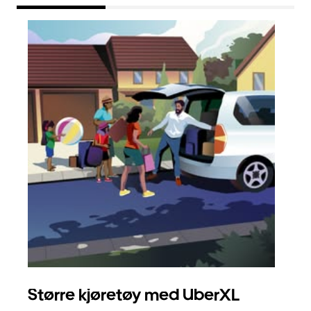
Større kjøretøy med UberXL
Gr