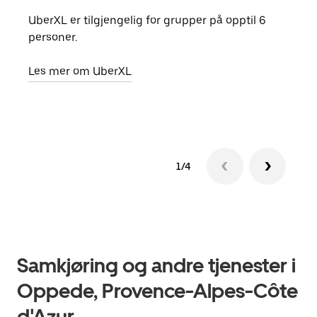
UberXL er tilgjengelig for grupper på opptil 6
Når d
personer.
grup
hent
Les mer om UberXL
Finn
1/4
Samkjøring og andre tjenester i
Oppede, Provence-Alpes-Côte
d'Azur