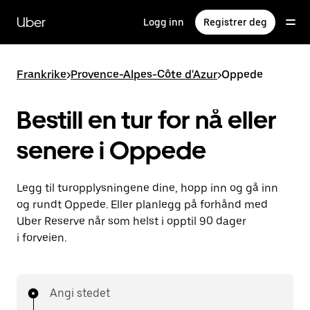
Hopp
til
Uber
Logg inn
Registrer deg
hovedinnholdet
Frankrike
>
Provence-Alpes-Côte d'Azur
>
Oppede
Bestill en tur for nå eller
senere i Oppede
Legg til turopplysningene dine, hopp inn og gå inn
og rundt Oppede. Eller planlegg på forhånd med
Uber Reserve når som helst i opptil 90 dager
i forveien.
Angi stedet