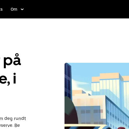
ts
Om
r på
, i
om deg rundt
eserve. Be