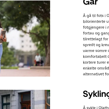
Går
Å gå til fots 
bilorienterte 
fotgjengere i
fortau og gang
tilrettelagt 
spredt og kre
varme somre og
komfortabelt 
kortere turer 
enkelte område
alternativet f
Syklin
Å sykle i Olat