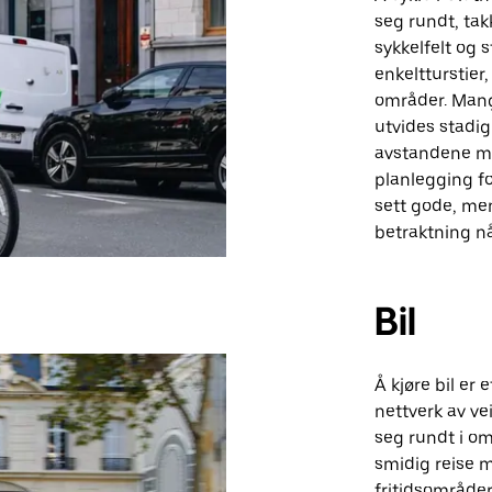
seg rundt, tak
sykkelfelt og s
enkeltturstier
områder. Mang
utvides stadig
avstandene me
planlegging fo
sett gode, men
betraktning n
Bil
Å kjøre bil er 
nettverk av v
seg rundt i omr
smidig reise 
fritidsområder.