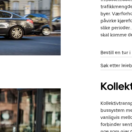
trafikkmengde
byer. Værforho
påvirke kjøref
slike perioder. 
skal komme de
Bestill en tur 
Søk etter leie
Kollek
Kollektivtrans
bussystem med
vanligvis mell
forbinder sent
noe som gjør de