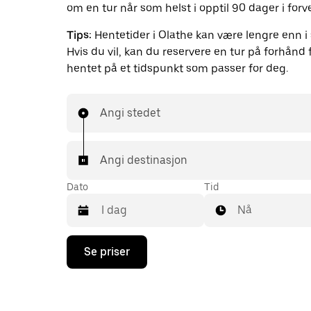
om en tur når som helst i opptil 90 dager i forv
Tips:
Hentetider i Olathe kan være lengre enn i 
Hvis du vil, kan du reservere en tur på forhånd f
hentet på et tidspunkt som passer for deg.
Angi stedet
Angi destinasjon
Dato
Tid
Nå
Trykk
Se priser
på
piltast
ned
for
å