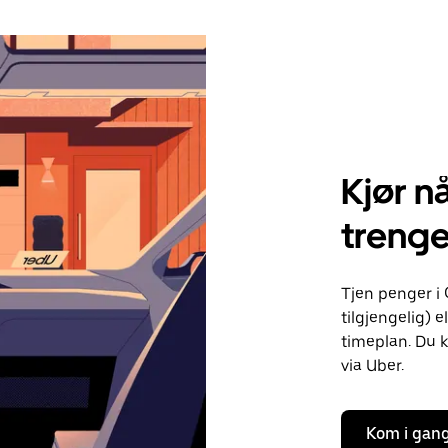
Kjør nå
treng
Tjen penger i 
tilgjengelig) e
timeplan. Du k
via Uber.
Kom i gan