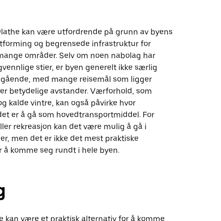
i Olathe kan være utfordrende på grunn av byens
utforming og begrensede infrastruktur for
 mange områder. Selv om noen nabolag har
vennlige stier, er byen generelt ikke særlig
for gående, med mange reisemål som ligger
ver betydelige avstander. Værforhold, som
 kalde vintre, kan også påvirke hvor
det er å gå som hovedtransportmiddel. For
eller rekreasjon kan det være mulig å gå i
r, men det er ikke det mest praktiske
or å komme seg rundt i hele byen.
g
he kan være et praktisk alternativ for å komme