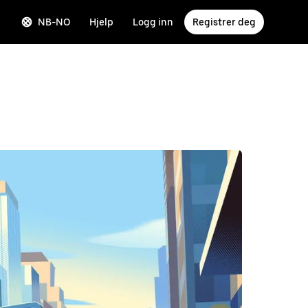
NB-NO
Hjelp
Logg inn
Registrer deg