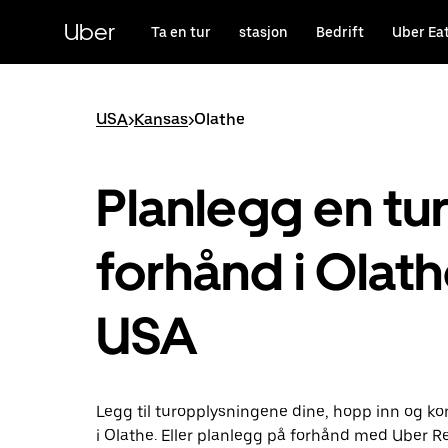
Hopp
til
Uber
Ta en tur
stasjon
Bedrift
Uber Ea
hovedinnholdet
USA
>
Kansas
>
Olathe
Planlegg en tu
forhånd i Olathe
USA
Legg til turopplysningene dine, hopp inn og k
i Olathe. Eller planlegg på forhånd med Uber R