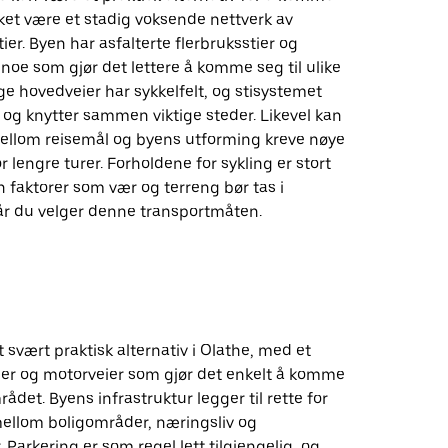
ket være et stadig voksende nettverk av
tier. Byen har asfalterte flerbruksstier og
, noe som gjør det lettere å komme seg til ulike
e hovedveier har sykkelfelt, og stisystemet
 og knytter sammen viktige steder. Likevel kan
llom reisemål og byens utforming kreve nøye
r lengre turer. Forholdene for sykling er stort
 faktorer som vær og terreng bør tas i
år du velger denne transportmåten.
et svært praktisk alternativ i Olathe, med et
eier og motorveier som gjør det enkelt å komme
ådet. Byens infrastruktur legger til rette for
mellom boligområder, næringsliv og
 Parkering er som regel lett tilgjengelig, og