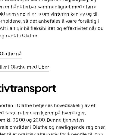
n er håndterbar sammenlignet med større
ld som snø eller is om vinteren kan av og til
orholdene, så det anbefales å være forsiktig i
Alt i alt gir bil fleksibilitet og effektivitet når du
g rundt i Olathe.
i Olathe nå
biler i Olathe med Uber
tivtransport
porten i Olathe betjenes hovedsakelig av et
 faste ruter som kjører på hverdager,
om kl. 06.00 og 20.00. Denne tjenesten
rale områder i Olathe og nærliggende regioner,
t til et praktisk alternativ for å pendle til jobb