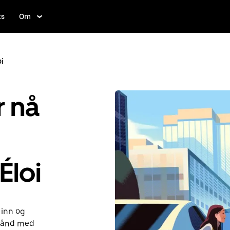
ts
Om
i
r nå
Éloi
 inn og
rhånd med