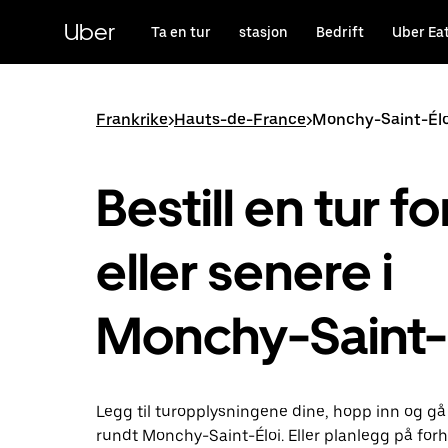
Hopp
til
Uber
Ta en tur
stasjon
Bedrift
Uber Ea
hovedinnholdet
Frankrike
>
Hauts-de-France
>
Monchy-Saint-Élo
Bestill en tur fo
eller senere i
Monchy-Saint-
Legg til turopplysningene dine, hopp inn og gå
rundt Monchy-Saint-Éloi. Eller planlegg på fo