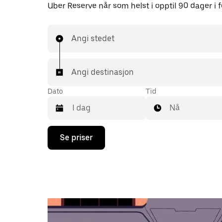
Uber Reserve når som helst i opptil 90 dager i f
Angi stedet
Angi destinasjon
Dato
Tid
Nå
Trykk
Se priser
på
piltast
ned
for
å
åpne
kalenderen
og
velge
en