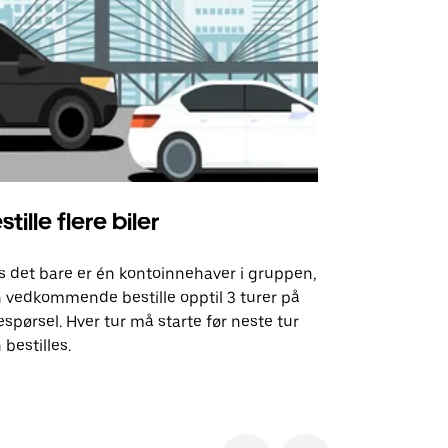
stille flere biler
Uber Shu
s det bare er én kontoinnehaver i gruppen,
Vårt shuttle-
 vedkommende bestille opptil 3 turer på
utvalgte fly
espørsel. Hver tur må starte før neste tur
arrangement
 bestilles.
Se tilgjenge