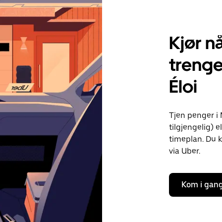
Kjør nå
treng
Éloi
Tjen penger i 
tilgjengelig) e
timeplan. Du k
via Uber.
Kom i gan