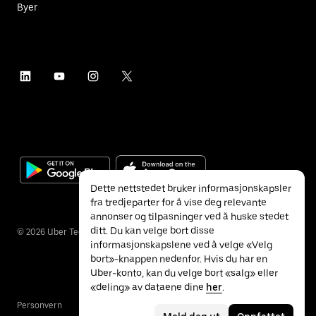
Byer
Dette nettstedet bruker informasjonskapsler
fra tredjeparter for å vise deg relevante
annonser og tilpasninger ved å huske stedet
ditt. Du kan velge bort disse
©
2026
Uber Technologies Inc.
informasjonskapslene ved å velge «Velg
bort»-knappen nedenfor. Hvis du har en
Uber-konto, kan du velge bort «salg» eller
«deling» av dataene dine
her
.
Personvern
Tilgjengelighet
Vilkår