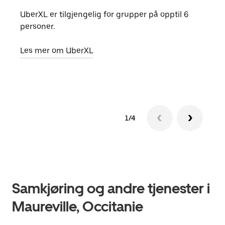
UberXL er tilgjengelig for grupper på opptil 6
Når d
personer.
grup
hent
Les mer om UberXL
Finn
1/4
Samkjøring og andre tjenester i
Maureville, Occitanie