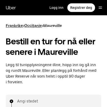
Hopp
til
Uber
Logg inn
Registrer deg
hovedinnholdet
Frankrike
>
Occitanie
>
Maureville
Bestill en tur for nå eller
senere i Maureville
Legg til turopplysningene dine, hopp inn og gå inn
og rundt Maureville. Eller planlegg på forhånd med
Uber Reserve når som helst i opptil 90 dager
i forveien.
Angi stedet