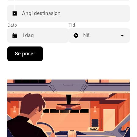
Angi destinasjon
Dato
Tid
Nå
Trykk
Se priser
på
piltast
ned
for
å
åpne
kalenderen
og
velge
en
dato.
Trykk
på
Esc-
knappen