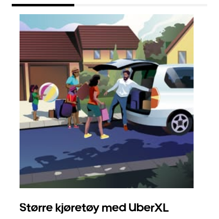
Større kjøretøy med UberXL
Gr