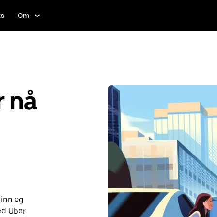
ts
Om
r nå
 inn og
ed Uber