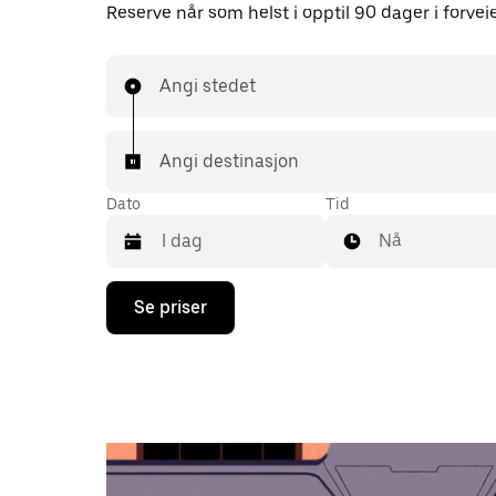
Reserve når som helst i opptil 90 dager i forvei
Angi stedet
Angi destinasjon
Dato
Tid
Nå
Trykk
Se priser
på
piltast
ned
for
å
åpne
kalenderen
og
velge
en