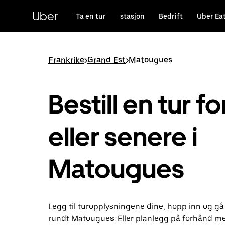
Hopp
til
Uber
Ta en tur
stasjon
Bedrift
Uber Ea
hovedinnholdet
Frankrike
>
Grand Est
>
Matougues
Bestill en tur fo
eller senere i
Matougues
Legg til turopplysningene dine, hopp inn og gå
rundt Matougues. Eller planlegg på forhånd m