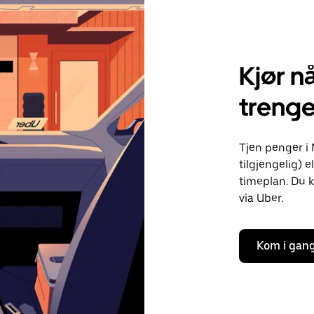
Kjør nå
treng
Tjen penger i
tilgjengelig) e
timeplan. Du k
via Uber.
Kom i gan