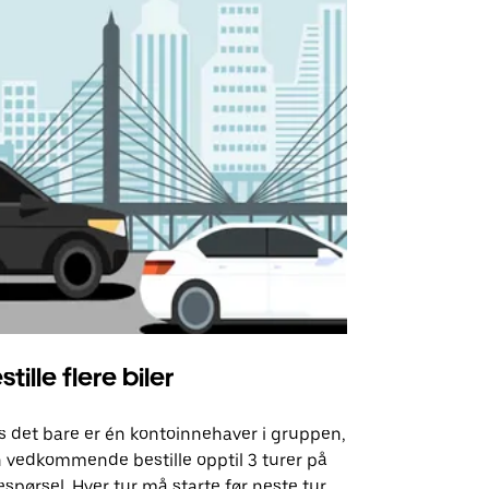
stille flere biler
Uber Shu
s det bare er én kontoinnehaver i gruppen,
Vårt shuttle-
 vedkommende bestille opptil 3 turer på
utvalgte fly
espørsel. Hver tur må starte før neste tur
arrangement