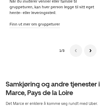
Når du inviterer venner eller familie til
Hvis
gruppeturen, kan hver person legge til sitt eget
kan 
hente- eller leveringssted.
fore
besti
Finn ut mer om gruppeturer
1/3
Samkjøring og andre tjenester i
Marce, Pays de la Loire
Det Marce er enklere å komme seg rundt med Uber.