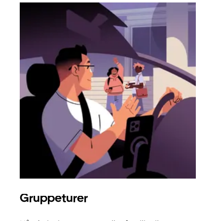
Gruppeturer
Bes