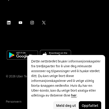
Dette nettstedet bruker informasjonskapsler
fra tredjeparter for å vise deg relevante
annonser og tilpasninger ved å huske stedet
ditt. Du kan velge bort disse
©
2026
Uber Technologies Inc.
informasjonskapslene ved å velge «Velg
bort»-knappen nedenfor. Hvis du har en
Uber-konto, kan du velge bort «salg» eller
«deling» av dataene dine
her
.
Personvern
Tilgjengelighet
Vilkår
Meld deg ut
Oppfattet