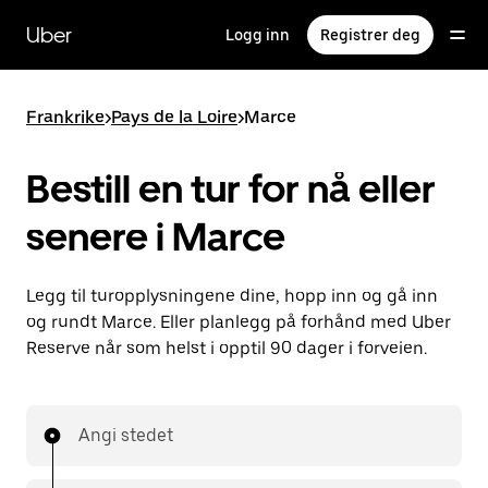
Hopp
til
Uber
Logg inn
Registrer deg
hovedinnholdet
Frankrike
>
Pays de la Loire
>
Marce
Bestill en tur for nå eller
senere i Marce
Legg til turopplysningene dine, hopp inn og gå inn
og rundt Marce. Eller planlegg på forhånd med Uber
Reserve når som helst i opptil 90 dager i forveien.
Angi stedet